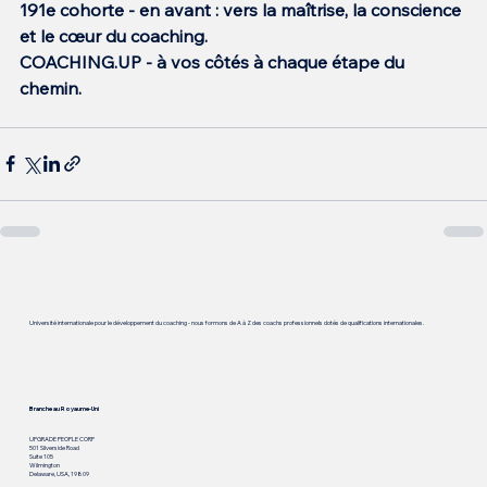
191e cohorte - en avant : vers la maîtrise, la conscience 
et le cœur du coaching.
COACHING.UP - à vos côtés à chaque étape du 
chemin.
Université internationale pour le développement du coaching - nous formons de A à Z des coachs professionnels dotés de qualifications internationales.
Branche au Royaume-Uni
UPGRADE PEOPLE CORP
501 Silverside Road
Suite 105
Wilmington
Delaware, USA, 19809