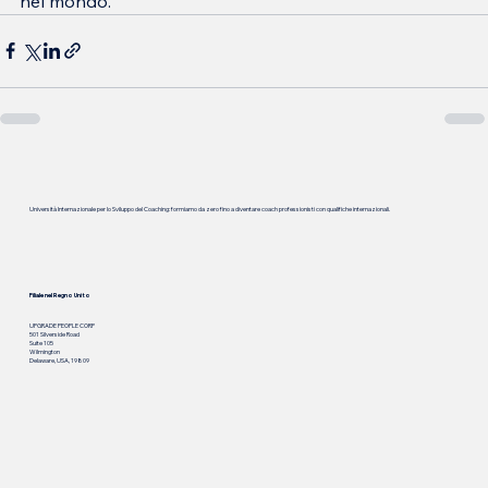
nel mondo.
Università Internazionale per lo Sviluppo del Coaching: formiamo da zero fino a diventare coach professionisti con qualifiche internazionali.
Filiale nel Regno Unito
UPGRADE PEOPLE CORP
501 Silverside Road
Suite 105
Wilmington
Delaware, USA, 19809