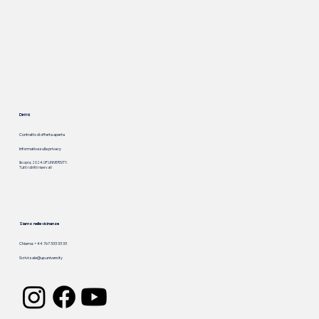
Diritti
Contratto di offerta aperta
Informativa sulla privacy
&copia; 2024. UP.UNIVERSITY.
Tutti i diritti riservati
Siamo nelle vicinanze
Chiama: +44 767 333 33 33
Scrivi:
sale@up.university