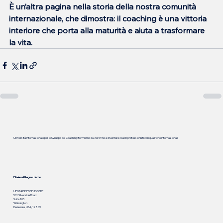
È un’altra pagina nella storia della nostra comunità 
internazionale, che dimostra: il coaching è una vittoria 
interiore che porta alla maturità e aiuta a trasformare 
la vita.
Università Internazionale per lo Sviluppo del Coaching: formiamo da zero fino a diventare coach professionisti con qualifiche internazionali.
Filiale nel Regno Unito
UPGRADE PEOPLE CORP
501 Silverside Road
Suite 105
Wilmington
Delaware, USA, 19809