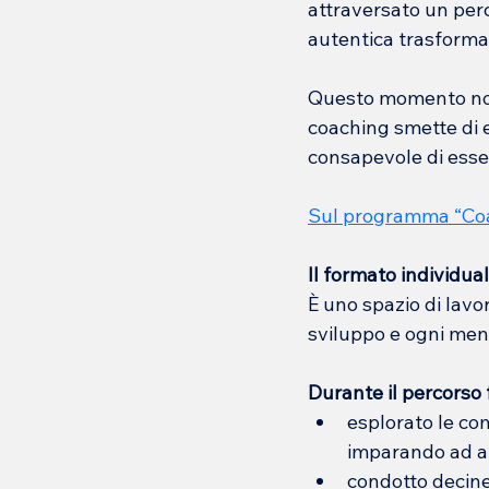
attraversato un perc
autentica trasforma
Questo momento non è
coaching smette di e
consapevole di esser
Sul programma “
Coa
Il formato individu
È uno spazio di lav
sviluppo e ogni ment
Durante il percorso 
esplorato le co
imparando ad app
condotto decine