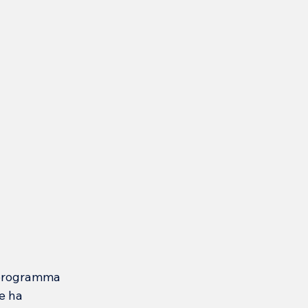
l programma 
e ha 