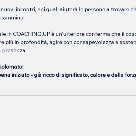
 nuovi incontri, nei quali aiuterà le persone a trovare ch
o cammino.
uale in COACHING.UP è un’ulteriore conferma che il coac
re più in profondità, agire con consapevolezza e soste
a presenza.
diplomato!
ena iniziato - già ricco di significato, calore e della forz