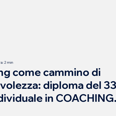
a: 2 min
ing come cammino di
olezza: diploma del 3
ndividuale in COACHING