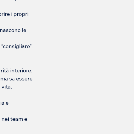
ire i propri 
 nascono le 
“consigliare”, 
ità interiore.
 ma sa essere 
 vita.
ia e 
 nei team e 