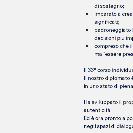
di sostegno;
imparato a crear
significati;
padroneggiato l’
decisioni più im
compreso che il 
ma “essere pres
Il 33° corso individu
Il nostro diplomato 
in uno stato di piena
Ha sviluppato il prop
autenticità.
Ed è ora pronto a po
negli spazi di dialo