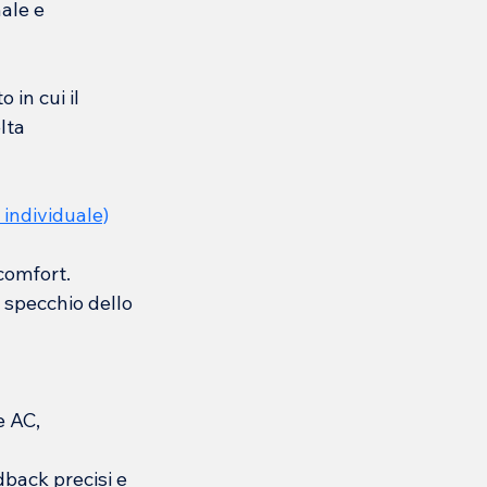
ale e 
in cui il 
lta 
 individuale)
 comfort.
 specchio dello 
 AC, 
back precisi e 