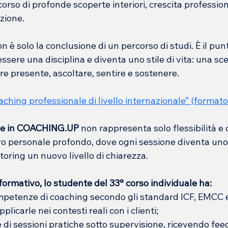
orso di profonde scoperte interiori, crescita profession
zione.
 solo la conclusione di un percorso di studi. È il punto 
ssere una disciplina e diventa uno stile di vita: una sce
e presente, ascoltare, sentire e sostenere.
ching professionale di livello internazionale
” (formato
ale in COACHING.UP
 non rappresenta solo flessibilità e
oro personale profondo, dove ogni sessione diventa uno
oring un nuovo livello di chiarezza.
formativo, lo studente del 33° corso individuale ha:
mpetenze di coaching secondo gli standard ICF, EMCC e
licarle nei contesti reali con i clienti;
 di sessioni pratiche sotto supervisione, ricevendo feed