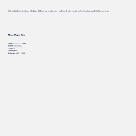
Università Internazionale per lo Sviluppo del Coaching: formiamo da zero fino a diventare coach professionisti con qualifiche internazionali.
Filiale nel Regno Unito
UPGRADE PEOPLE CORP
501 Silverside Road
Suite 105
Wilmington
Delaware, USA, 19809