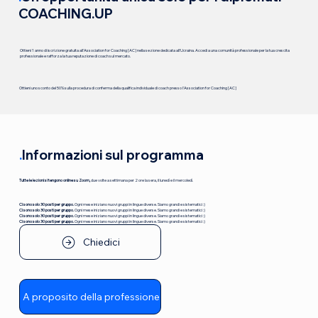
COACHING.UP
Ottieni 1 anno di iscrizione gratuita all'Association for Coaching [AC] nella sezione dedicata all'Ucraina. Accedi a una comunità professionale per la tua crescita
professionale e rafforza la tua reputazione di coach sul mercato.
Ottieni uno sconto del 50% sulla procedura di conferma della qualifica individuale di coach presso l'Association for Coaching [AC]
.
Informazioni sul programma
Tutte le lezioni si tengono online su Zoom,
due volte a settimana per 2 ore la sera, il lunedì e il mercoledì.
Ci sono solo 30 posti per gruppo.
Ogni mese iniziano nuovi gruppi in lingue diverse. Siamo grandi e sistematici :)
Ci sono solo 30 posti per gruppo.
Ogni mese iniziano nuovi gruppi in lingue diverse. Siamo grandi e sistematici :)
Ci sono solo 30 posti per gruppo.
Ogni mese iniziano nuovi gruppi in lingue diverse. Siamo grandi e sistematici :)
Ci sono solo 30 posti per gruppo.
Ogni mese iniziano nuovi gruppi in lingue diverse. Siamo grandi e sistematici :)
Chiedici
A proposito della professione