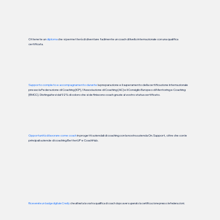
Ottenete un
diploma
che vi permetterà di diventare facilmente un coach di livello internazionale con una qualifica
certificata.
Supporto completo e accompagnamento durante
la preparazione e il superamento della certificazione internazionale
presso la Federazione di Coaching [ICF], l'Associazione di Coaching [AC] e il Consiglio Europeo di Mentoring e Coaching
[EMCC]. Distinguitevi dal 92% di coloro che si definiscono coach grazie al vostro status certificato.
Opportunità di lavorare come coach
in progetti aziendali di coaching con la nostra azienda On.Support, oltre che con le
principali aziende di coaching BetterUP e CoachHub.
Riceverete un badge digitale Credly
che attesta la vostra qualifica di coach dopo aver superato la certificazione presso le federazioni.