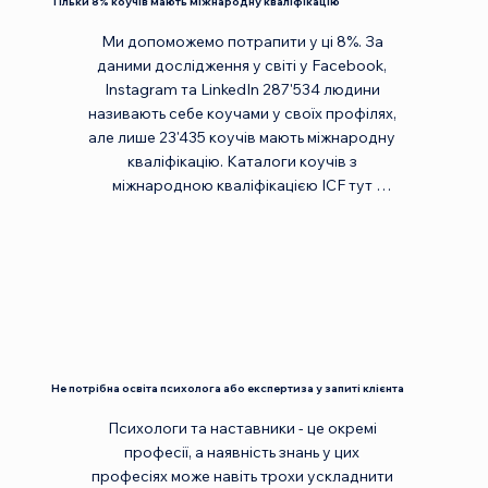
Тільки 8% коучів мають міжнародну кваліфікацію
Ми допоможемо потрапити у ці 8%. За 
даними дослідження у світі у Facebook, 
Instagram та LinkedIn 287'534 людини 
називають себе коучами у своїх профілях, 
але лише 23'435 коучів мають міжнародну 
кваліфікацію. Каталоги коучів з 
міжнародною кваліфікацією ICF тут 
https://coachingfederation.org/find-a-
coach, з кваліфікацією EMCC тут 
https://www.emccglobal.org/directory/?
record_type=1&full_name=&email=, з 
кваліфікацією AC тут https 
://www.associationforcoaching.com/search
/newsearch.asp
Не потрібна освіта психолога або експертиза у запиті клієнта
Психологи та наставники - це окремі 
професії, а наявність знань у цих 
професіях може навіть трохи ускладнити 