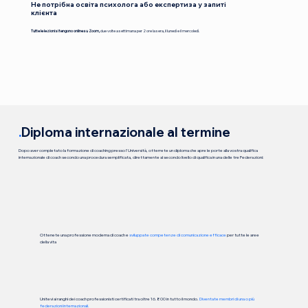
Не потрібна освіта психолога або експертиза у запиті
клієнта
Tutte le lezioni si tengono online su Zoom,
due volte a settimana per 2 ore la sera, il lunedì e il mercoledì.
.
Diploma internazionale al termine
Dopo aver completato la formazione di coaching presso l'Università, otterrete un diploma che apre le porte alla vostra qualifica
internazionale di coach secondo una procedura semplificata, direttamente al secondo livello di qualifica in una delle tre Federazioni:
Ottenete una professione moderna di coach e
sviluppate competenze di comunicazione efficace
per tutte le aree
della vita
Unitevi ai ranghi dei coach professionisti certificati tra oltre 16.800 in tutto il mondo.
Diventate membri di una o più
federazioni internazionali.