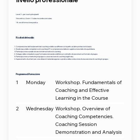
Level 2 - per coach principianti
9 incontri su Zoom / 0 video-lezionilezioni video
18 ore di formazione pratica
Risultati del modulo
Comprensione dei fondamenti del coaching e delle sue differenze rispetto ad altre professioni di aiuto.
Studio base delle competenze di coaching ICF e comprensione della loro applicazione nella vita quotidiana.
Partecipazione e analisi di sessioni dimostrative di coaching.
Sviluppo delle competenze per formulare domande e definire un contratto di sessione in un formato di gruppo.
Partecipazione a mentoring di gruppo su una sessione di coaching registrata.
Superamento di un test per consolidare il materiale appreso e pratica della conduzione di una sessione di coaching in gruppo.
Programma di formazione
1
Monday
Workshop. Fundamentals of
Coaching and Effective
Learning in the Course
2
Wednesday
Workshop. Overview of
Coaching Competencies.
Coaching Session
Demonstration and Analysis