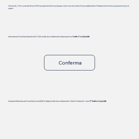
Nel mondo, 2'182 aziende offrono 3'852 programmi di formazione per coach, ma solo 6 hanno tre accreditamenti in 3 federazioni e il nostro programma è uno di
questi.
International Coaching Federation [ICF, USA], livello di accreditamento del programma
"Livello 2" su 3 possibili.
Conferma
European Mentoring and Coaching Council [EMCC, Belgio], livello di accreditamento "Senior Practitioner", che è
3° livello su 4 possibili.