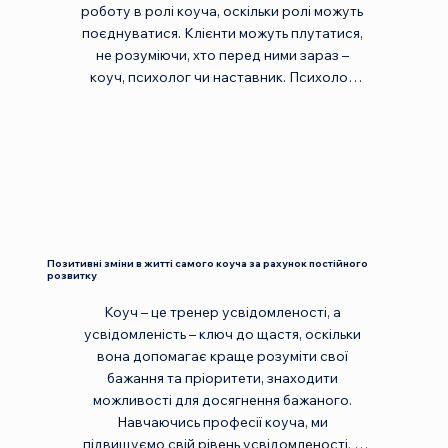
роботу в ролі коуча, оскільки ролі можуть 
поєднуватися. Клієнти можуть плутатися, 
не розуміючи, хто перед ними зараз – 
коуч, психолог чи наставник. Психолог 
оцінює та працює інструментами, 
наставник – дає поради, а коуч 
безоцінний, не працює інструментами та 
не дає порад. Безумовно, якщо ви є 
експертом у якійсь галузі чи психологом, 
то можна ефективно вибудовувати 
паралельні напрямки діяльності. Головне 
полягає в тому, щоб розділяти сесії з тим 
Позитивні зміни в житті самого коуча за рахунок постійного
самим клієнтом для прояву себе в різних 
розвитку
ролях і стежити за відсутністю конфлікту 
Коуч – це тренер усвідомленості, а 
ролей. Тоді все вийде!
усвідомленість – ключ до щастя, оскільки 
вона допомагає краще розуміти свої 
бажання та пріоритети, знаходити 
можливості для досягнення бажаного. 
Навчаючись професії коуча, ми 
підвищуємо свій рівень усвідомленості, а 