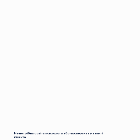
Не потрібна освіта психолога або експертиза у запиті
клієнта