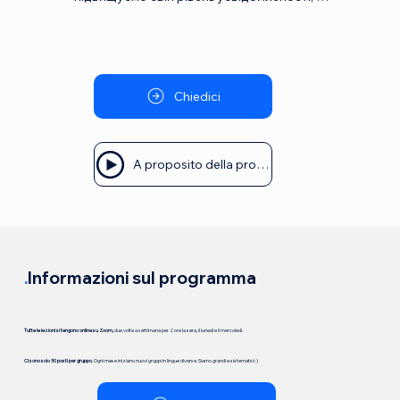
практикуючи у професії, продовжуємо 
розвиватися як особистість. Коуч працює 
своєю особистістю, а не інструментами. 
Постійне підвищення професіоналізму 
призводить до розвитку особистості 
Chiedici
коуча. Такий підхід допомагає коучу не 
тільки у професійному, а й у особистому 
житті, покращуючи якість взаємодії з 
A proposito della professione
оточуючими та сприяючи особистому 
зростанню.
.
Informazioni sul programma
Tutte le lezioni si tengono online su Zoom,
due volte a settimana per 2 ore la sera, il lunedì e il mercoledì.
Ci sono solo 30 posti per gruppo.
Ogni mese iniziano nuovi gruppi in lingue diverse. Siamo grandi e sistematici :)