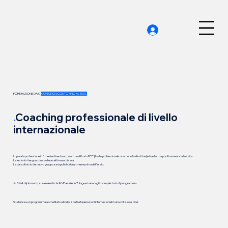
FORMAZIONE DA 0
CON UNO SCONTO FINO AL 50%
.
Coaching professionale di livello
internazionale
Impara la professione in 6 mesi e diventa un coach qualificato RCC [livello professionale - secondo livello di tre] e trasforma positivamente la tua vita.
Le lezioni si tengono due volte a settimana di sera.
La data di inizio del nuovo gruppo sarà pubblicata un mese prima dell'inizio.
4.344 diplomati provenienti da 96 Paesi e in 7 lingue hanno già completato il programma.
Studiate su un programma accreditato a livello 2 da tre federazioni internazionali in una volta sola, cioè: