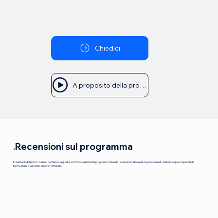
Chiedici
A proposito della professione
.
Recensioni sul programma
Il feedback dei nostri studenti conferma la qualità e l'efficacia dei nostri programmi. Guarda recensioni video reali di persone reali che hanno già completato la
formazione o la stanno ancora formando.