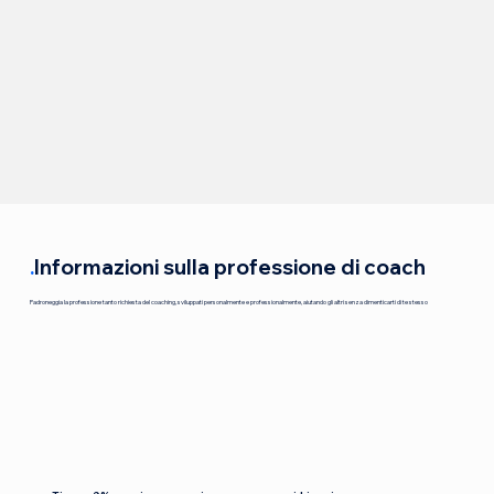
.
Informazioni sulla professione di coach
Padroneggia la professione tanto richiesta del coaching, sviluppati personalmente e professionalmente, aiutando gli altri senza dimenticarti di te stesso