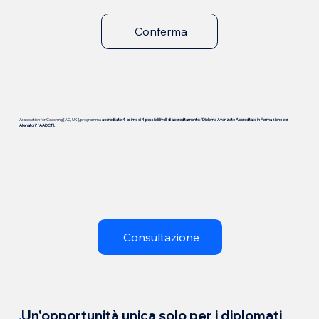
Conferma
Association for Coaching [AC, UK], programma
accreditato
4-esimo di 4 possibili livelli di accreditamento: "Diploma Avanzato Accreditato in Formazione per
Allenatori" [AADCT].
Consultazione
.
Un'opportunità unica solo per i diplomati