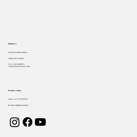
Derechos
Acuerdo de oferta abierta
Política de Privacidad
© 2024. UP.UNIVERSITY.
Todos los derechos reservados
Estamos cerca
Llame: +44 767 333 33 33
Escribe:
sale@up.university