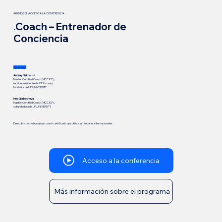
ABRIMOS EL ACCESO A LA CONFERENCIA
.
Coach – Entrenador de
Conciencia
Ponentes:
Andrey Nekrasov
Master Certified Coach (MCC ICF),
ex vicepresidente de ICF Ucrania,
fundador de UP.UNIVERSITY
Irina Gorbacheva
Master Certified Coach (MCC ICF),
cofundadora de UP.UNIVERSITY
Descubra cómo trabaja un coach certificado que utiliza estándares internacionales.
Acceso a la conferencia
Más información sobre el programa