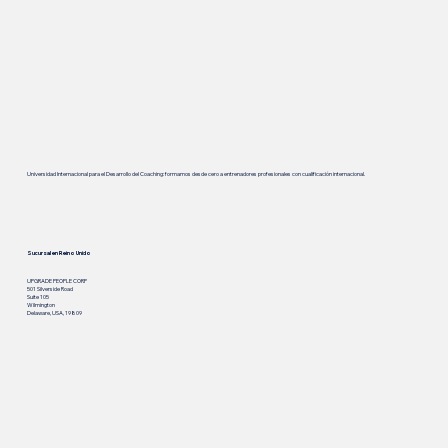
Universidad Internacional para el Desarrollo del Coaching: formamos desde cero a entrenadores profesionales con cualificación internacional.
Sucursal en Reino Unido
UPGRADE PEOPLE CORP
501 Silverside Road
Suite 105
Wilmington
Delaware, USA, 19809