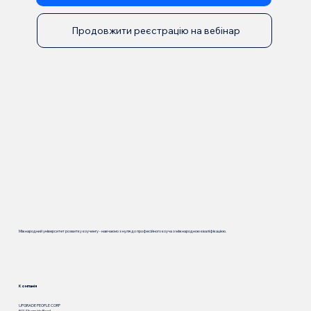
Продовжити реєстрацію на вебінар
Міжнародний університет розвитку коучингу - навчаємо з нуля до професійного коуча з міжнародною кваліфікацією.
Компанія
UPGRADE PEOPLE CORP
501 Silverside Road