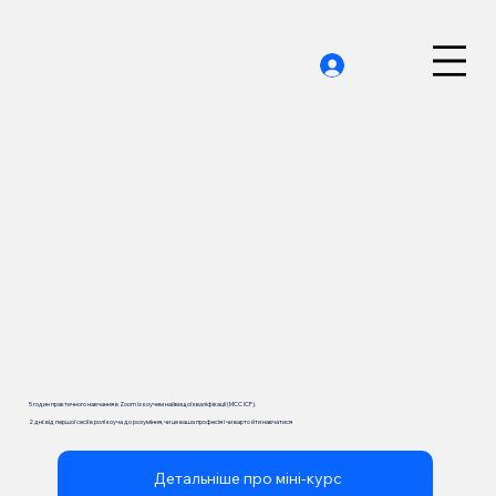
5 годин практичного навчання в Zoom із коучем найвищої кваліфікації (МСС ICF).
2 дні: від першої сесії в ролі коуча до розуміння, чи це ваша професія і чи варто йти навчатися
Детальніше про міні-курс