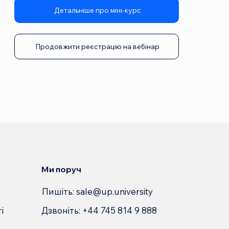
Детальніше про міні-курс
Продовжити реєстрацію на вебінар
Ми поруч
Пишіть:
sale@up.university
Дзвоніть: +44 745 814 9 888
і