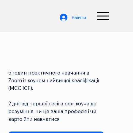
Увійти
5 годин практичного навчання в
Zoom із коучем найвищої кваліфікації
(МСС ICF).
2 дні: від першої сесії в ролі коуча до
розуміння, чи це ваша професія і чи
варто йти навчатися