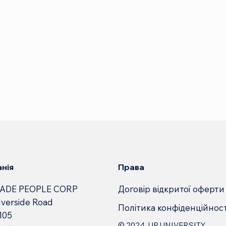
Права
нія
Договір відкритої оферти
ADE PEOPLE CORP
lverside Road
Політика конфіденційност
 105
© 2024. UP.UNIVERSITY.