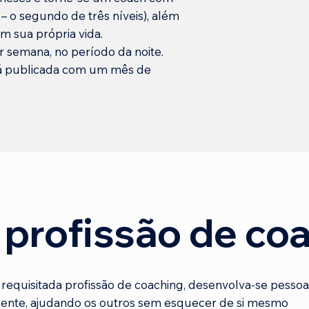
 – o segundo de três níveis), além
m sua própria vida.
 semana, no período da noite.
erá publicada com um mês de
 profissão de co
 requisitada profissão de coaching, desenvolva-se pessoa
mente, ajudando os outros sem esquecer de si mesmo