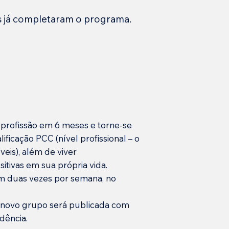
s já completaram o programa.
profissão em 6 meses e torne-se
ficação PCC (nível profissional – o
veis), além de viver
itivas em sua própria vida.
m duas vezes por semana, no
o novo grupo será publicada com
dência.