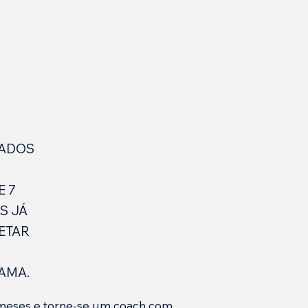
ADOS
E 7
S JÁ
ETAR
AMA.
meses e torne-se um coach com