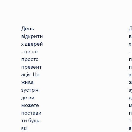
День
Д
відкрити
в
х дверей
х
- це не
-
просто
п
презент
п
ація. Це
а
жива
ж
зустріч,
з
де ви
д
можете
м
постави
п
ти будь-
т
які
я