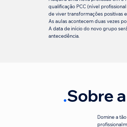
qualificação PCC (nível profissional
de viver transformações positivas e
As aulas acontecem duas vezes por
A data de início do novo grupo s
antecedência.
.
Sobre a
Domine a tão
profissional