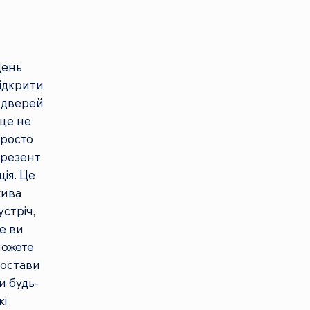
ень
ідкрити
 дверей
 це не
росто
резент
ція. Це
ива
устріч,
е ви
ожете
остави
и будь-
кі