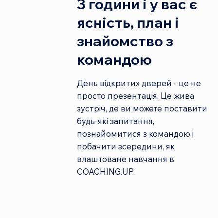
3 години і у вас є
ясність, план і
знайомство з
командою
День відкритих дверей - це не
просто презентація. Це жива
зустріч, де ви можете поставити
будь-які запитання,
познайомитися з командою і
побачити зсередини, як
влаштоване навчання в
COACHING.UP.