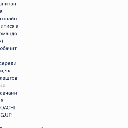
апитан
я,
ознайо
итися з
омандо
 і
обачит
и
середи
и, як
лаштов
не
авчанн
 в
COACHI
G.UP.