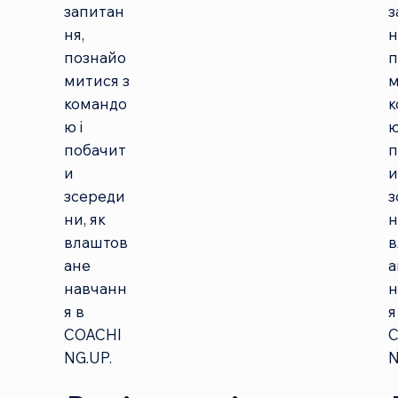
запитан
з
ня,
н
познайо
п
митися з
м
командо
к
ю і
ю
побачит
п
и
зсереди
з
ни, як
н
влаштов
в
ане
а
навчанн
н
я в
я
COACHI
NG.UP.
N