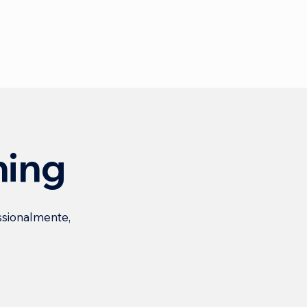
hing
ssionalmente,