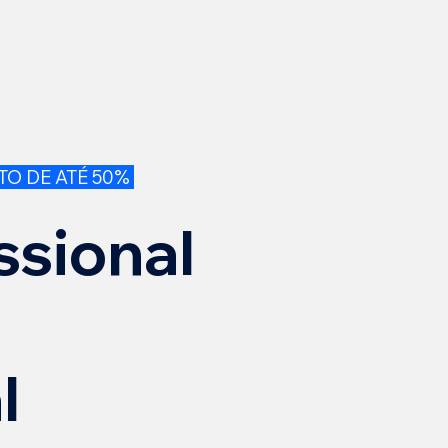
O DE ATÉ 50%
ssional
l