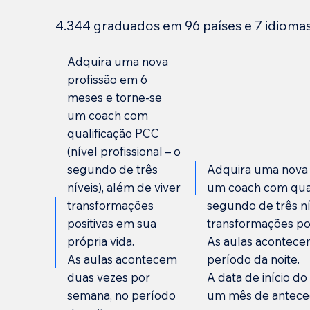
4.344 graduados em 96 países e 7 idioma
Adquira uma nova
profissão em 6
meses e torne-se
um coach com
qualificação PCC
(nível profissional – o
segundo de três
Adquira uma nova 
níveis), além de viver
um coach com quali
transformações
segundo de três ní
positivas em sua
transformações pos
própria vida.
As aulas acontece
As aulas acontecem
período da noite.
duas vezes por
A data de início d
semana, no período
um mês de antece