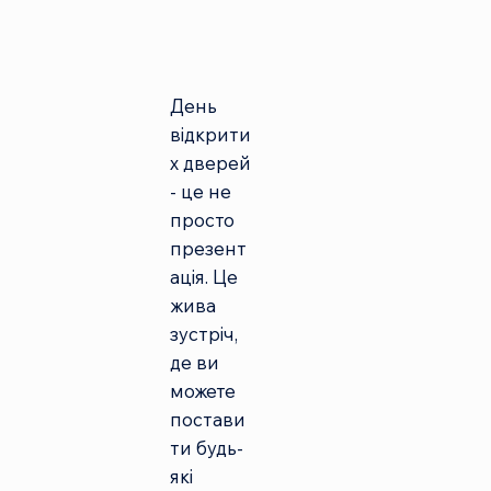
День
відкрити
х дверей
- це не
просто
презент
ація. Це
жива
зустріч,
де ви
можете
постави
ти будь-
які