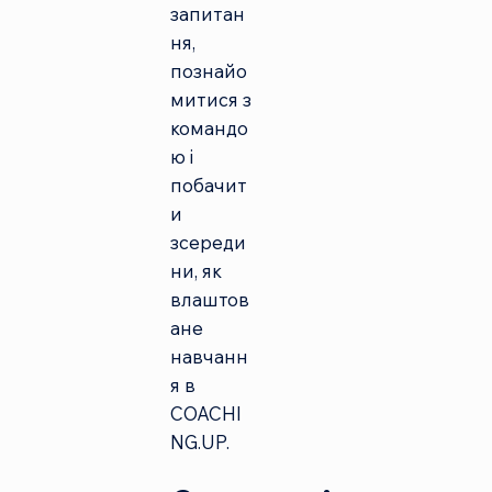
запитан
ня,
познайо
митися з
командо
ю і
побачит
и
зсереди
ни, як
влаштов
ане
навчанн
я в
COACHI
NG.UP.