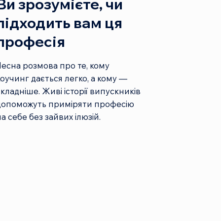
Ви зрозумієте, чи
підходить вам ця
професія
Чесна розмова про те, кому
коучинг дається легко, а кому —
складніше. Живі історії випускників
допоможуть приміряти професію
на себе без зайвих ілюзій.