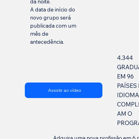
da noite.
A data de início do
novo grupo será
publicada com um
mês de
antecedência.
4.344
GRADU
EM 96
PAÍSES 
Assistir ao vídeo
IDIOMA
COMPL
AM O
PROGR
Adquira uma nova profissão em 6 