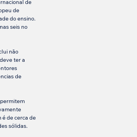
rnacional de 
opeu de 
de do ensino. 
as seis no 
lui não 
eve ter a 
ntores 
ncias de 
 permitem 
ivamente 
é de cerca de 
es sólidas.