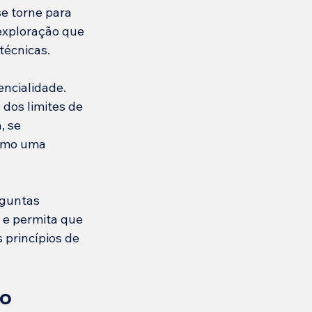
e torne para 
exploração que 
técnicas.
ncialidade. 
dos limites de 
, se 
como uma 
guntas 
 e permita que 
 princípios de 
o 