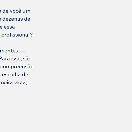
e de você um 
m dezenas de 
e essa 
 profissional?
sementes — 
ara isso, são 
 compreensão 
 escolha de 
eira vista, 