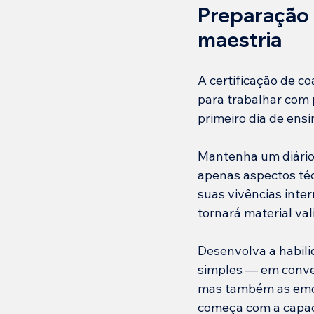
Preparação 
maestria
A certificação de c
para trabalhar com
primeiro dia de ens
Mantenha um diário 
apenas aspectos té
suas vivências inter
tornará material va
Desenvolva a habili
simples — em conver
mas também as emoçõ
começa com a capaci