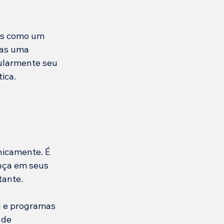
as como um 
as uma 
ularmente seu 
ica.
icamente. É 
nça em seus 
tante.
 e programas 
 de 