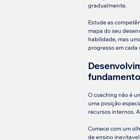
gradualmente.
Estude as competênc
mapa do seu desenv
habilidade, mas uma
progresso em cada u
Desenvolvim
fundamentos
O coaching não é u
uma posição especia
recursos internos. 
Comece com um olha
de ensino inevitave