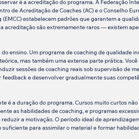
observar é a acreditação do programa. A Federação Inte
entro de Acreditação de Coaches (AC) e o Conselho Eur
g (EMCC) estabelecem padrões que garantem a qualida
la acreditação são extremamente raros — existem apen
 do ensino. Um programa de coaching de qualidade inc
eórica, mas também uma extensa parte prática. Você d
duzir sessões de coaching reais sob supervisão de me
er feedback e desenvolver gradualmente suas competê
nte é a duração do programa. Cursos muito curtos não
nte as habilidades de coaching, e programas excess
eduzir a motivação. O período ideal de aprendizagem 
uficiente para assimilar o material e formar habilidad