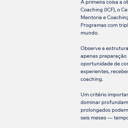
A primeira coisa a 
Coaching (ICF), o C
Mentoria e Coachin
Programas com trip
mundo.
Observe a estrutura
apenas preparação t
oportunidade de con
experientes, receb
coaching.
Um critério importa
dominar profundame
prolongados podem r
seis meses — tempo s