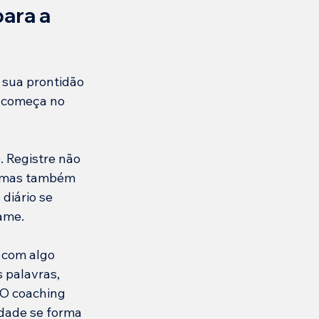
ara a 
 sua prontidão 
 começa no 
 Registre não 
— mas também 
diário se 
xame.
 com algo 
 palavras, 
 O coaching 
dade se forma 