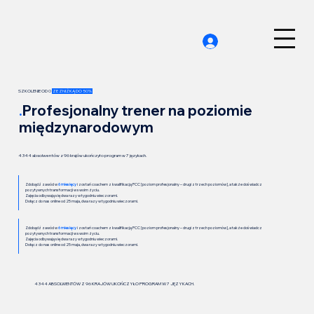
SZKOLENIE OD 0
ZE ZNIŻKĄ DO 50%
.
Profesjonalny trener na poziomie
międzynarodowym
4 344 absolwentów z 96 krajów ukończyło program w 7 językach.
Zdobądź zawód w
6 miesięcy
i zostań coachem z kwalifikacją PCC [poziom profesjonalny – drugi z trzech poziomów], a także doświadcz
pozytywnych transformacji w swoim życiu.
Zajęcia odbywają się dwa razy w tygodniu wieczorami.
Dołącz do nas online od 25 maja, dwa razy w tygodniu wieczorami.
Zdobądź zawód w
6 miesięcy
i zostań coachem z kwalifikacją PCC [poziom profesjonalny – drugi z trzech poziomów], a także doświadcz
pozytywnych transformacji w swoim życiu.
Zajęcia odbywają się dwa razy w tygodniu wieczorami.
Dołącz do nas online od 25 maja, dwa razy w tygodniu wieczorami.
4 344 ABSOLWENTÓW Z 96 KRAJÓW UKOŃCZYŁO PROGRAM W 7 JĘZYKACH.