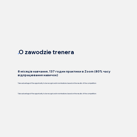
.
O zawodzie trenera
8 місяців навчання, 137 годин практики в Zoom (80% часу
відпрацювання навичок)
Take advantage of the opportunity to be recognized in nominations based on the results of the competition:
Take advantage of the opportunity to be recognized in nominations based on the results of the competition: