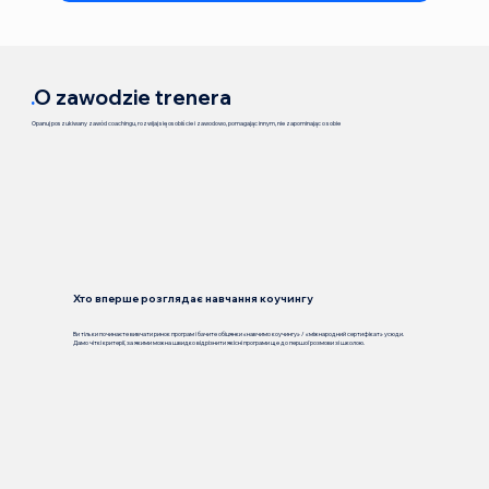
.
O zawodzie trenera
Opanuj poszukiwany zawód coachingu, rozwijaj się osobiście i zawodowo, pomagając innym, nie zapominając o sobie
Хто вперше розглядає навчання коучингу
Ви тільки починаєте вивчати ринок програм і бачите обіцянки «навчимо коучингу» / «міжнародний сертифікат» усюди.
Дамо чіткі критерії, за якими можна швидко відрізнити якісні програми ще до першої розмови зі школою.