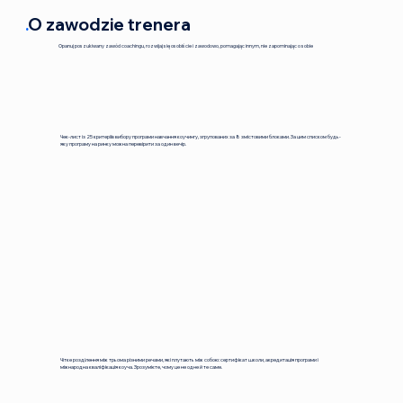
.
O zawodzie trenera
Opanuj poszukiwany zawód coachingu, rozwijaj się osobiście i zawodowo, pomagając innym, nie zapominając o sobie
Чек-лист із 25 критеріїв вибору програми навчання коучингу, згрупованих за 8 змістовими блоками. За цим списком будь-
яку програму на ринку можна перевірити за один вечір.
Чітке розділення між трьома різними речами, які плутають між собою: сертифікат школи, акредитація програми і
міжнародна кваліфікація коуча. Зрозумієте, чому це не одне й те саме.