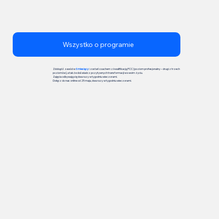
Wszystko o programie
Zdobądź zawód w
6 miesięcy
i zostań coachem z kwalifikacją PCC [poziom profesjonalny – drugi z trzech
poziomów], a także doświadcz pozytywnych transformacji w swoim życiu.
Zajęcia odbywają się dwa razy w tygodniu wieczorami.
Dołącz do nas online od 25 maja, dwa razy w tygodniu wieczorami.