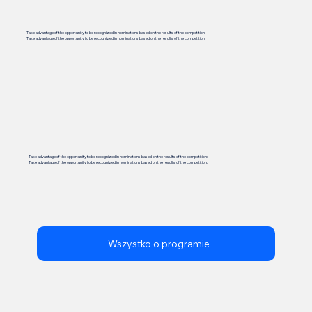
Take advantage of the opportunity to be recognized in nominations based on the results of the competition:
Take advantage of the opportunity to be recognized in nominations based on the results of the competition:
Take advantage of the opportunity to be recognized in nominations based on the results of the competition:
Take advantage of the opportunity to be recognized in nominations based on the results of the competition:
Wszystko o programie