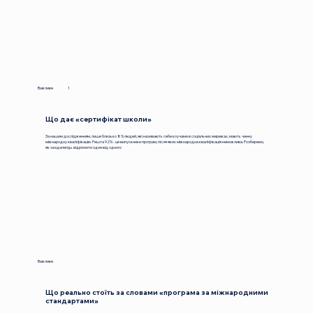
№
Важливе
1
Що дає «сертифікат школи»
За нашим дослідженням, лише близько 8% людей, які називають себе коучами в соціальних мережах, мають чинну
міжнародну кваліфікацію. Решта 92% - це випускники програм, після яких міжнародна кваліфікація неможлива. Розберемо,
як заздалегідь відрізнити одне від одного
№2
Важливе
Що реально стоїть за словами «програма за міжнародними
стандартами»