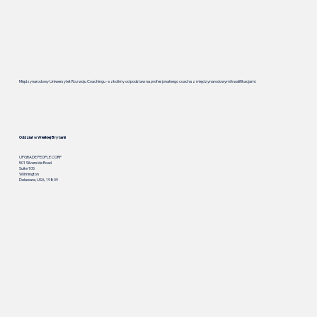
Międzynarodowy Uniwersytet Rozwoju Coachingu - szkolimy od podstaw na profesjonalnego coacha z międzynarodowymi kwalifikacjami.
Oddział w Wielkiej Brytanii
UPGRADE PEOPLE CORP
501 Silverside Road
Suite 105
Wilmington
Delaware, USA, 19809