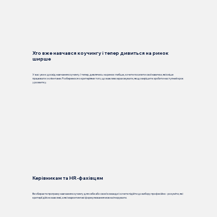
Хто вже навчався коучингу і тепер дивиться на ринок
ширше
У вас уже є досвід навчання коучингу. І тепер, дивлячись на ринок глибше, хочете посилити свої навички, якісніше
працювати з клієнтами. Розберемося з критеріями того, що важливо враховувати, якщо вирішите зробити наступний крок
у розвитку.
Керівникам та HR-фахівцям
Ви обираєте програму навчання коучингу для себе або своєї команди і хочете підійти до вибору професійно - розуміти, які
критерії дійсно важливі, а які маркетингові формулювання можна ігнорувати.