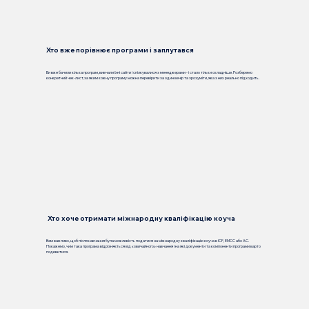
Хто вже порівнює програми і заплутався
Ви вже бачили кілька програм, вивчали їхні сайти і спілкувалися з менеджерами - і стало тільки складніше. Розберемо
конкретний чек-лист, за яким кожну програму можна перевірити за один вечір та зрозуміти, яка з них реально підходить.
Хто хоче отримати міжнародну кваліфікацію коуча
Вам важливо, щоб після навчання була можливість податися на міжнародну кваліфікацію коуча в ICF, EMCC або AC.
Покажемо, чим така програма відрізняється від «звичайного» навчання і на які документи та компоненти програми варто
подивитися.