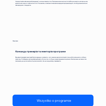
Акредитація в міжнародній федерації - це лише перепустка. Програма може мати всі потрібні документи, але при цьому
реально вас можуть навчати не того. Розкажемо, за якими ознаками всередині програми видно, чи побудована вона на
міжнародних стандартах.
№3
Важливе
Команда тренерів та менторів програми
Від рівня тренерів і менторів безпосередньо залежить, чого саме ви навчитеся і який стиль роботи візьмете з собою в
практику. Розберемо, які кваліфікації мають бути в тих, хто буде з вами працювати в різних обов'язкових активностях
програми, де школи найчастіше економлять і як це заздалегідь перевірити.
Wszystko o programie