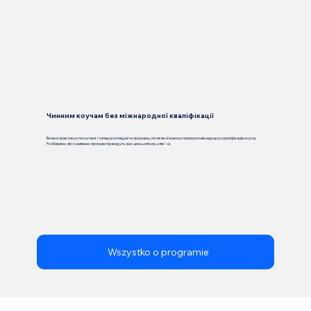
Чинним коучам без міжнародної кваліфікації
Ви вже практикуєте коучинг і тепер розглядаєте програму, після якої можна отримати міжнародну кваліфікацію коуча.
Розберемо, які з наявних програм проведуть вас цим шляхом, а які - ні.
Wszystko o programie