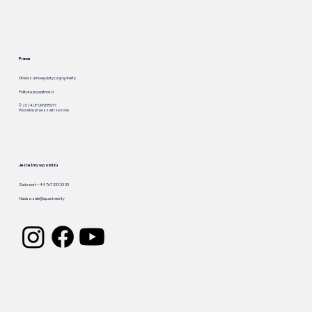
Prawa
Otwórz umowę dotyczącą oferty
Polityka prywatności
© 2024. UP.UNIVERSITY.
Wszelkie prawa zastrzeżone
Jesteśmy w pobliżu
Zadzwoń: +44 767 333 33 33
Napisz:
sale@up.university