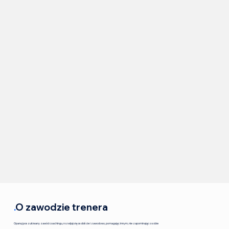
.
O zawodzie trenera
Opanuj poszukiwany zawód coachingu, rozwijaj się osobiście i zawodowo, pomagając innym, nie zapominając o sobie