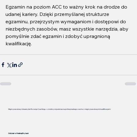
Egzamin na poziom ACC to ważny krok na drodze do 
udanej kariery. Dzięki przemyślanej strukturze 
egzaminu, przejrzystym wymaganiom i dostępowi do 
niezbędnych zasobów, masz wszystkie narzędzia, aby 
pomyślnie zdać egzamin i zdobyć upragnioną 
kwalifikację.
Międzynarodowy Uniwersytet Rozwoju Coachingu - szkolimy od podstaw na profesjonalnego coacha z międzynarodowymi kwalifikacjami.
Oddział w Wielkiej Brytanii