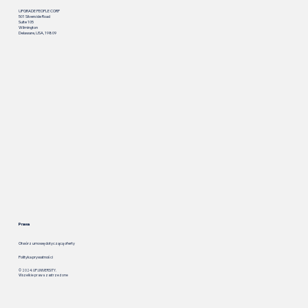
UPGRADE PEOPLE CORP
501 Silverside Road
Suite 105
Wilmington
Delaware, USA, 19809
Prawa
Otwórz umowę dotyczącą oferty
Polityka prywatności
© 2024. UP.UNIVERSITY.
Wszelkie prawa zastrzeżone