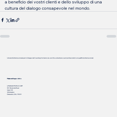
a beneficio dei vostri clienti e dello sviluppo di una 
cultura del dialogo consapevole nel mondo.
Università Internazionale per lo Sviluppo del Coaching: formiamo da zero fino a diventare coach professionisti con qualifiche internazionali.
Filiale nel Regno Unito
UPGRADE PEOPLE CORP
501 Silverside Road
Suite 105
Wilmington
Delaware, USA, 19809