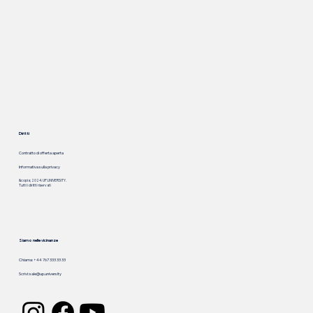
Diritti
Contratto di offerta aperta
Informativa sulla privacy
&copia; 2024. UP.UNIVERSITY.
Tutti i diritti riservati
Siamo nelle vicinanze
Chiama: +44 767 333 33 33
Scrivi:
sale@up.university