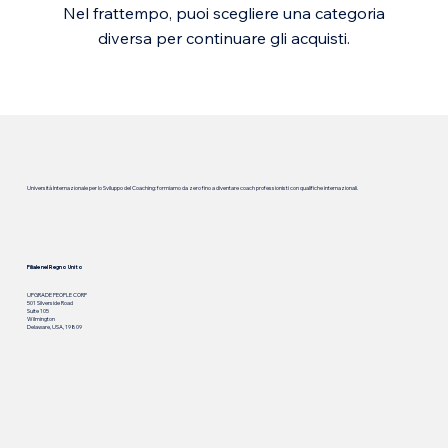
Nel frattempo, puoi scegliere una categoria
diversa per continuare gli acquisti.
Università Internazionale per lo Sviluppo del Coaching: formiamo da zero fino a diventare coach professionisti con qualifiche internazionali.
Filiale nel Regno Unito
UPGRADE PEOPLE CORP
501 Silverside Road
Suite 105
Wilmington
Delaware, USA, 19809