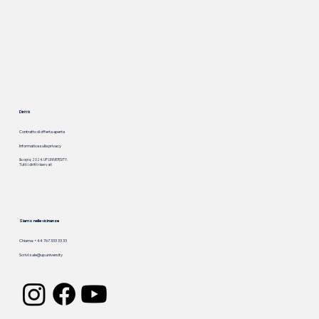
Diritti
Contratto di offerta aperta
Informativa sulla privacy
&copia; 2024. UP.UNIVERSITY.
Tutti i diritti riservati
Siamo nelle vicinanze
Chiama: +44 767 333 33 33
Scrivi:
sale@up.university