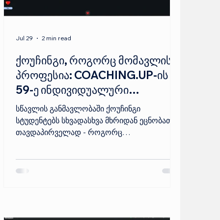
Jul 29
2 min read
ქოუჩინგი, როგორც მომავლის
პროფესია: COACHING.UP-ის
59-ე ინდივიდუალური
კოჰორტის გამოშვება
სწავლის განმავლობაში ქოუჩინგი
სტუდენტებს სხვადასხვა მხრიდან ეცნობათ.
თავდაპირველად - როგორც
საერთაშორისო კომპეტენციების, ეთიკური
პრინციპებისა და პროფესიული
ინსტრუმენტების სისტემა. მოგვიანებით კი -
როგორც ღრმა მოსმენის, ძლიერი
კითხვების დასმისა და ისეთი სივრცის
შექმნის ხელოვნება, სადაც ადამიანი
საკუთარ პასუხებს თავად პოულობს.