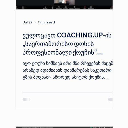
Jul 29
1 min read
ვულოცავთ COACHING.UP-ის
„საერთაშორისო დონის
პროფესიონალი ქოუჩის“
პროგრამის 214-ე კოჰორტის
იყო ქოუჩი ნიშნავს არა მზა რჩევების მიცემას,
სტუდენტებს!
არამედ ადამიანის დახმარებას საკუთარი
გზის პოვნაში. სწორედ ამიტომ ქოუჩის
პროფესია მოითხოვს პასუხისმგებლობის,
ი
ეთიკის, ყურადღებიანობისა და მუდმივი
თ
განვითარების მაღალ დონეს.
COACHING.UP-ის უნივერსიტეტი ქმნის
საგანმანათლებლო სივრცეს, სადაც ეს
დ
თვისებები ბუნებრივად ყალიბდება
სწავლების, პრაქტიკისა და ცოცხალი