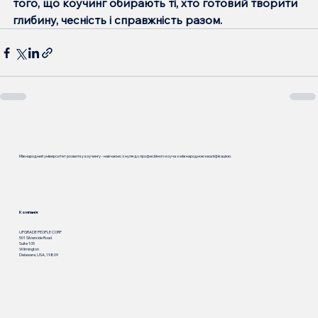
того, що коучинг обирають ті, хто готовий творити 
глибину, чесність і справжність разом.
Міжнародний університет розвитку коучингу - навчаємо з нуля до професійного коуча з міжнародною кваліфікацією.
Компанія
UPGRADE PEOPLE CORP
501 Silverside Road
Suite 105
Wilmington
Delaware, USA, 19809