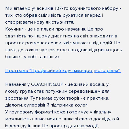
Ми вітаємо учасників 187-го коучингового набору - 
тих, хто обрав сміливість рухатися вперед і 
створювати нову якість життя.
Коучинг - це не тільки про навчання. Це про 
здатність по-іншому дивитися на світ, знаходити в 
простих розмовах сенси, які змінюють хід подій. Це 
шлях, де кожна зустріч стає нагодою відкрити щось 
більше - у собі та в інших.
Програма “Професійний коуч міжнародного рівня” 
Навчання у COACHING.UP - це живий досвід, у 
якому група стає потужним середовищем для 
зростання. Тут немає сухої теорії - є практика, 
діалоги, супервізії й підтримка колег.
У груповому форматі кожен отримує унікальну 
можливість навчатися не лише зі свого досвіду, а й 
із досвіду інших. Це простір для взаємодії, 