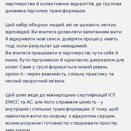
партнерства й колективних відкриттів, де групова 
динаміка підсилює трансформацію.
Цей набір об’єднує людей, які не шукають легких 
відповідей. Ви вчитеся дозволяти запитанням жити 
й відкривати нові сенси, довіряти процесу навіть 
тоді, коли результат ще невидимий.
Ви вчитеся працювати в партнерстві, чути себе й 
інших, бути підтримкою й одночасно дзеркалом для 
колег. Саме у групі формується новий рівень 
зрілості - через взаємність, спільну практику та 
чесний зворотний зв’язок.
Цей шлях веде до міжнародних сертифікацій ICF, 
EMCC та AC, але його справжня цінність - у 
внутрішніх і спільних трансформаціях. У тому, щоб 
навчитися жити по-новому: з відкритим серцем, 
ясним розумом і готовністю створювати простір 
змін разом.