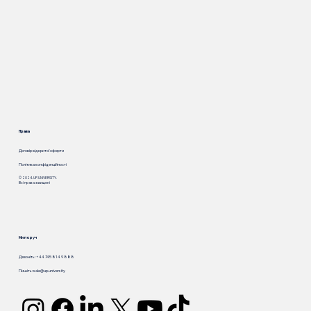
Права
Договір відкритої оферти
Політика конфіденційності
© 2024. UP.UNIVERSITY.
Всі права захищені
Ми поруч
Дзвоніть: +44 745 814 9 888
Пишіть:
sale@up.university