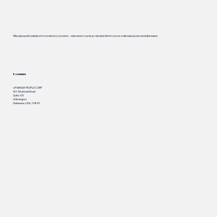
Міжнародний університет розвитку коучингу - навчаємо з нуля до професійного коуча з міжнародною кваліфікацією.
Компанія
UPGRADE PEOPLE CORP
501 Silverside Road
Suite 105
Wilmington
Delaware, USA, 19809