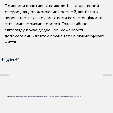
Принципи позитивної психології — додатковий 
ресурс для допомогаючих професій, який чітко 
переплітається з коучинговими компетенціями та 
етичними нормами професії. Така глибина 
світогляду коуча додає нові можливості, 
допомагаючи клієнтам процвітати в різних сферах 
життя
Міжнародний університет розвитку коучингу - навчаємо з нуля до професійного коуча з міжнародною кваліфікацією.