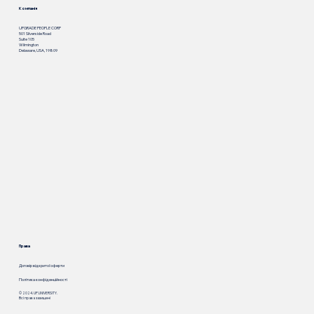
Компанія
UPGRADE PEOPLE CORP
501 Silverside Road
Suite 105
Wilmington
Delaware, USA, 19809
Права
Договір відкритої оферти
Політика конфіденційності
© 2024. UP.UNIVERSITY.
Всі права захищені