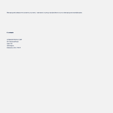
Міжнародний університет розвитку коучингу - навчаємо з нуля до професійного коуча з міжнародною кваліфікацією.
Компанія
UPGRADE PEOPLE CORP
501 Silverside Road
Suite 105
Wilmington
Delaware, USA, 19809