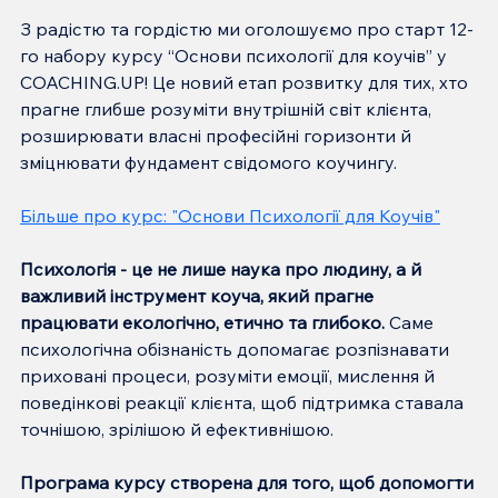
З радістю та гордістю ми оголошуємо про старт 12-
го набору курсу “Основи психології для коучів” у 
COACHING.UP! Це новий етап розвитку для тих, хто 
прагне глибше розуміти внутрішній світ клієнта, 
розширювати власні професійні горизонти й 
зміцнювати фундамент свідомого коучингу.
Більше про курс: "Основи Психології для Коучів"
Психологія - це не лише наука про людину, а й 
важливий інструмент коуча, який прагне 
працювати екологічно, етично та глибоко.
 Саме 
психологічна обізнаність допомагає розпізнавати 
приховані процеси, розуміти емоції, мислення й 
поведінкові реакції клієнта, щоб підтримка ставала 
точнішою, зрілішою й ефективнішою.
Програма курсу створена для того, щоб допомогти 