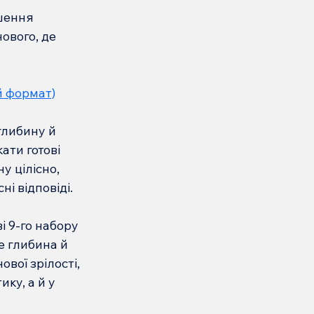
шення 
ового, де 
й формат)
глибину й 
ати готові 
 цілісно, 
і відповіді.
 9-го набору 
е глибина й 
вої зрілості, 
ку, а й у 