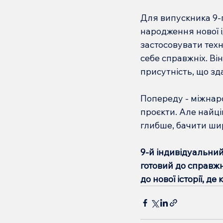
Для випускника 9-
народження нової і
застосовувати техн
себе справжніх. Він
присутність, що зд
Попереду - міжнарод
проєкти. Але найці
глибше, бачити шир
9-й індивідуальний
готовий до справжн
до нової історії, д