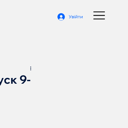
Увійти
уск 9-