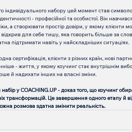
го індивідуального набору цей момент став символ
дентичності - професійної та особистої. Він навчився
іки, а створювати простір довіри, у якому клієнти м
 відкрив для себе тишу, яка говорить більше за слова
атна підтримати навіть у найскладніших ситуаціях.
на сертифікація, клієнти з різних країн, нові партн
нніше - життя, у якому коучинг стає внутрішнім виб
ше й надихати інших на власні зміни.
 набір у COACHING.UP - доказ того, що коучинг обираю
іх трансформацій. Це завершення одного етапу й в
е кожна розмова здатна змінити реальність.