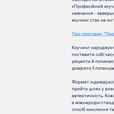
«Професійний коуч 
навчання - заверше
коучинг стає не ін
Про програму “Про
Коучинг народжуєть
поставити собі чес
рецепти й починає
довіряти її потенц
Формат індивідуал
пройти шлях у влас
автентичність. Кожн
а міжнародні станд
спосіб мислення та