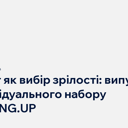
в
як вибір зрілості: вип
відуального набору
NG.UP