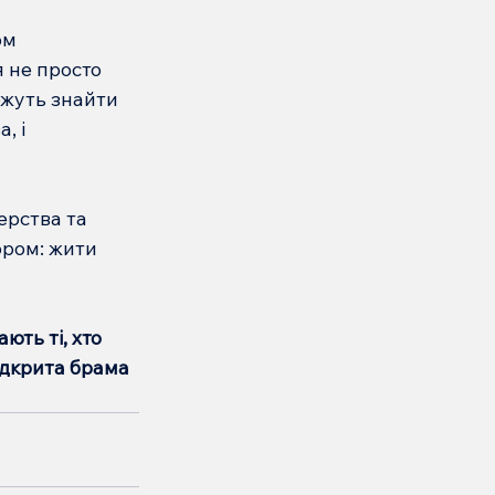
ом 
 не просто 
ожуть знайти 
, і 
ерства та 
ором: жити 
ть ті, хто 
ідкрита брама 