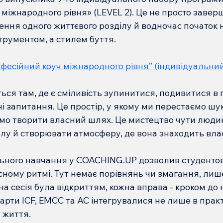
міжнародного рівня» (LEVEL 2). Це не просто завер
ння одного життєвого розділу й водночас початок н
струментом, а стилем буття.
фесійний коуч міжнародного рівня” (індивідуальни
ся там, де є сміливість зупинитися, подивитися в 
ні запитання. Це простір, у якому ми перестаємо шук
мо творити власний шлях. Це мистецтво чути людину
іалу й створювати атмосферу, де вона знаходить власн
ьного навчання у COACHING.UP дозволив студентові
ному ритмі. Тут немає порівнянь чи змагання, лиш
а сесія була відкриттям, кожна вправа - кроком до но
арти ICF, EMCC та AC інтегрувалися не лише в практи
 життя.