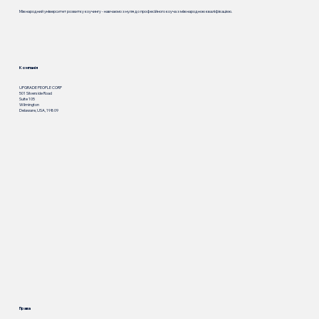
Міжнародний університет розвитку коучингу - навчаємо з нуля до професійного коуча з міжнародною кваліфікацією.
Компанія
UPGRADE PEOPLE CORP
501 Silverside Road
Suite 105
Wilmington
Delaware, USA, 19809
Права