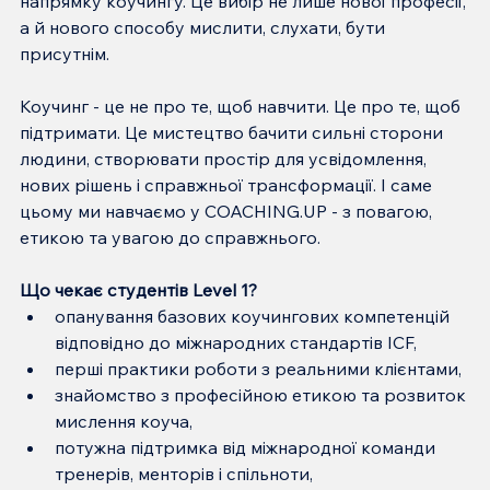
напрямку коучингу. Це вибір не лише нової професії, 
а й нового способу мислити, слухати, бути 
присутнім.
Коучинг - це не про те, щоб навчити. Це про те, щоб 
підтримати. Це мистецтво бачити сильні сторони 
людини, створювати простір для усвідомлення, 
нових рішень і справжньої трансформації. І саме 
цьому ми навчаємо у COACHING.UP - з повагою, 
етикою та увагою до справжнього.
Що чекає студентів Level 1?
опанування базових коучингових компетенцій 
відповідно до міжнародних стандартів ICF,
перші практики роботи з реальними клієнтами,
знайомство з професійною етикою та розвиток 
мислення коуча,
потужна підтримка від міжнародної команди 
тренерів, менторів і спільноти,