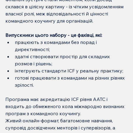
склався в цілісну картину - із чітким усвідомленням 
власної ролі, меж відповідальності й цінності 
командного коучингу для організацій.
Випускники цього набору - це фахівці, які:
працюють з командами без порад і 
директивності;
здатні створювати простір для складних 
розмов і рішень;
інтегрують стандарти ICF у реальну практику;
готові працювати з командами на різних рівнях 
зрілості.
Програма має акредитацію ICF рівня AATC і 
входить до обмеженого кола міжнародно визнаних 
програм з командного коучингу.
Живий онлайн-формат, багатомовне навчання, 
супровід досвідчених менторів і супервізорів, а 