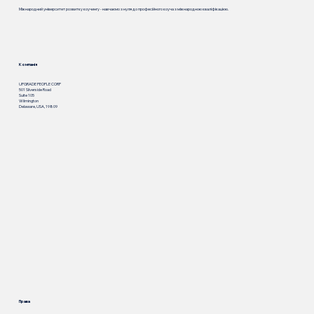
Міжнародний університет розвитку коучингу - навчаємо з нуля до професійного коуча з міжнародною кваліфікацією.
Компанія
UPGRADE PEOPLE CORP
501 Silverside Road
Suite 105
Wilmington
Delaware, USA, 19809
Права