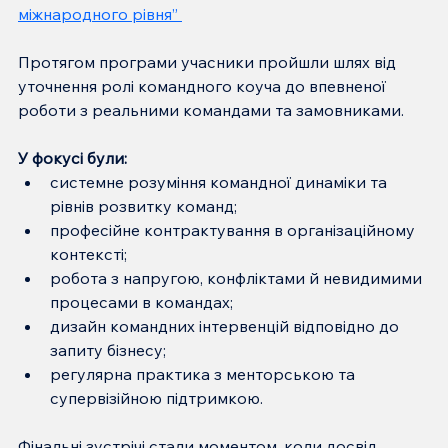
міжнародного рівня” 
Протягом програми учасники пройшли шлях від 
уточнення ролі командного коуча до впевненої 
роботи з реальними командами та замовниками.
У фокусі були:
системне розуміння командної динаміки та 
рівнів розвитку команд;
професійне контрактування в організаційному 
контексті;
робота з напругою, конфліктами й невидимими 
процесами в командах;
дизайн командних інтервенцій відповідно до 
запиту бізнесу;
регулярна практика з менторською та 
супервізійною підтримкою.
Фінальні зустрічі стали моментом, коли досвід 