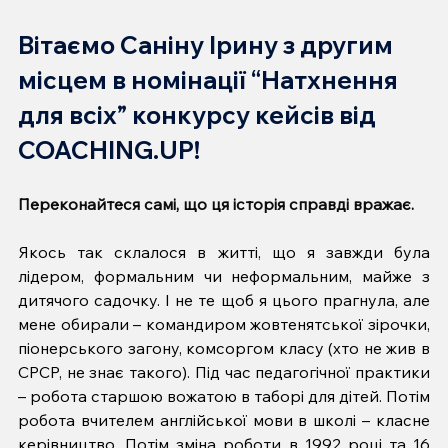
Вітаємо Саніну Ірину з другим 
місцем в номінації “Натхнення 
для всіх” конкурсу кейсів від 
COACHING.UP!
Переконайтеся самі, що ця історія справді вражає.
Якось так склалося в житті, що я завжди була 
лідером, формальним чи неформальним, майже з 
дитячого садочку. І не те щоб я цього прагнула, але 
мене обирали – командиром жовтенятської зірочки, 
піонерського загону, комсоргом класу (хто не жив в 
СРСР, не знає такого). Під час педагогічної практики 
– робота старшою вожатою в таборі для дітей. Потім 
робота вчителем англійської мови в школі – класне 
керівництво. Потім зміна роботи в 1992 році та 16 