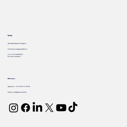
Права
Договір відкритої оферти
Політика конфіденційності
© 2024. UP.UNIVERSITY.
Всі права захищені
Ми поруч
Дзвоніть: +44 745 814 9 888
Пишіть:
sale@up.university