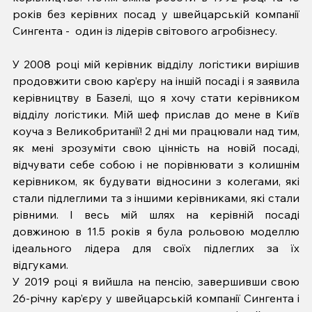
років без керівних посад у швейцарській компанії 
Сингента -  один із лідерів світового агробізнесу. 
У 2008 році мій керівник відділу логістики вирішив 
продовжити свою кар’єру на іншій посаді і я заявила 
керівництву в Базелі, що я хочу стати керівником 
відділу логістики. Мій шеф прислав до мене в Київ 
коуча з Великобританії! 2 дні ми працювали над тим, 
як мені зрозуміти свою цінність на новій посаді, 
відчувати себе собою і не порівнювати з колишнім 
керівником, як будувати відносини з колегами, які 
стали підлеглими та з іншими керівниками, які стали 
рівними. І весь мій шлях на керівній посаді 
довжиною в 11.5 років я була рольовою моделлю 
ідеального лідера для своїх підлеглих за їх 
відгуками.
У 2019 році я вийшла на пенсію, завершивши свою 
26-річну кар’єру у швейцарській компанії Сингента і 