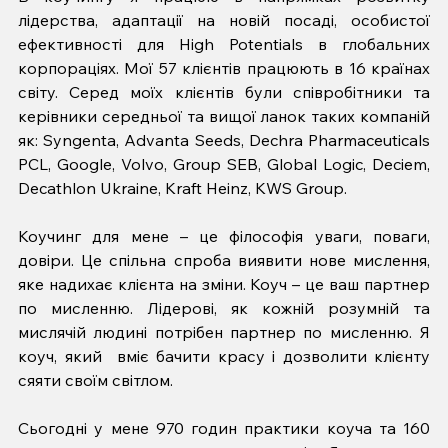
лідерства, адаптації на новій посаді, особистої 
ефективності для High Potentials в глобальних 
корпораціях. Мої 57 клієнтів працюють в 16 країнах 
світу. Серед моїх клієнтів були співробітники та 
керівники середньої та вищої ланок таких компаній 
як: Syngenta, Advanta Seeds, Dechra Pharmaceuticals 
PCL, Google, Volvo, Group SEB, Global Logic, Deciem, 
Decathlon Ukraine, Kraft Heinz, KWS Group.
Коучинг для мене – це філософія уваги, поваги, 
довіри. Це спільна спроба виявити нове мислення, 
яке надихає клієнта на зміни. Коуч – це ваш партнер 
по мисленню. Лідерові, як кожній розумній та 
мислячій людині потрібен партнер по мисленню. Я 
коуч, який  вміє бачити красу і дозволити клієнту 
сяяти своїм світлом.
Сьогодні у мене 970 годин практики коуча та 160 