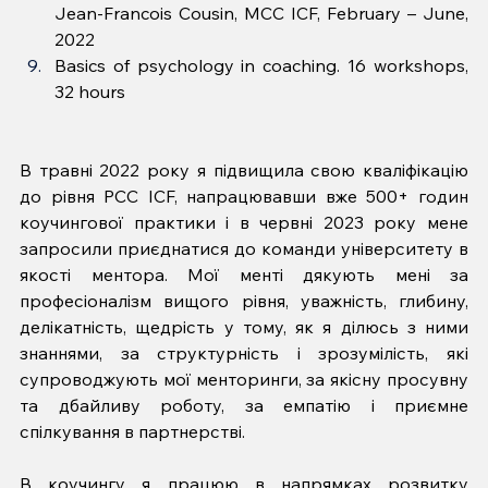
Jean-Francois Cousin, MCC ICF, February – June, 
2022
Basics of psychology in coaching. 16 workshops, 
32 hours
В травні 2022 року я підвищила свою кваліфікацію 
до рівня PCC ICF, напрацювавши вже 500+ годин 
коучингової практики і в червні 2023 року мене 
запросили приєднатися до команди університету в 
якості ментора. Мої менті дякують мені за 
професіоналізм вищого рівня, уважність, глибину, 
делікатність, щедрість у тому, як я ділюсь з ними 
знаннями, за структурність і зрозумілість, які 
супроводжують мої менторинги, за якісну просувну 
та дбайливу роботу, за емпатію і приємне 
спілкування в партнерстві.
В коучингу я працюю в напрямках розвитку 