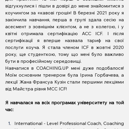
відгукнулися і пішли в довірі до мене знайомитися з 
коучингом за «кавові гроші»! В березні 2021 року я 
закінчила навчання, перша в групі здала сесію на 
асесмент з зовнішнім клієнтом, а не з колегою, і у 
квітні отримала сертифікацію ACC ICF. І після 
сертифікації я вперше назвала тариф на свої 
послуги коуча. Я стала членом ICF в жовтні 2020 
року, ще студенткою, тому що мені було важливо 
бути в професійному середовищі.
Навчатися в COACHING.UP мені дуже подобалося! 
Моїм основним тренером була Ірина Горбачева, а 
лекції Жана Франсуа Кузін стали першими лекціями 
від Майстра рівня МСС ICF! 
Я навчалася на всіх програмах університету на той 
час:
International - Level Professional Coach, Coaching 