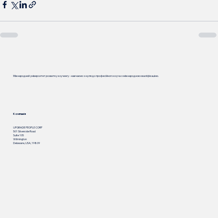
Міжнародний університет розвитку коучингу - навчаємо з нуля до професійного коуча з міжнародною кваліфікацією.
Компанія
UPGRADE PEOPLE CORP
501 Silverside Road
Suite 105
Wilmington
Delaware, USA, 19809