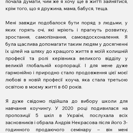
почала думати, чим же я хочу ще в житті зайнятися, 
крім того, що я дружина, мама, бабуся, теща.
Мені завжди подобалося бути поряд з людьми, у 
яких горять очі, які мріють і прагнуть розвитку, 
зростання, самопізнання, самовдосконалення. Я 
була щаслива допомагати таким людям у досягненні 
їх цілей на шляху до кращого життя в моїй колишній 
професії та ролі керівника великого відділу у 
великій глобальній корпорації. І для мене дуже 
гармонійно і природно стало продовження цієї моєї 
любові в новій професії коуча, яка стала третьою 
освітою в моєму житті в 60 років. 
Я дуже свідомо підійшла до вибору школи для 
навчання коучингу. У 2020 році подивилася на 
пропозиції 5 шкіл в Україні, послухала всіх 
засновників і обрала Андрія Некрасова після його 3-
годинного продаючого семінару – він мені 