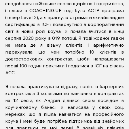
сподобався найбільше своєю щирістю і відкритістю, 
і тільки в COACHING.UP тоді була ACTP програма 
(тепер Level 2), а я прагнула отримати якнайшвидше 
сертифікацію в ICF і повернутися в корпоративний 
світ в новій ролі коуча. Я почала вчитися в кінці 
серпня 2020 року в 019 потоці. Я тоді жодної гадки 
не мала де я візьму клієнтів, і арифметично 
підрахувала, що мені потрібно 10 клієнтів в 
довгострокових контрактах, щоби напрацювати 
перші 100 годин практики і податися в ICF на рівень 
АСС.  
Я почала практикувати відразу, навіть в бартерних 
контрактах з 3 колегами по навчанню в контрактах 
на 12 сесій, як Андрій ділився своїм досвідом в 
коучинговому бізнесі. Я написала у своїх соц. 
мережах, що я пішла навчатися на професійного 
коуча і мені буде потрібна підтримка від знайомих 
для практики та мої перші 8 зовнішніх клієнтів 