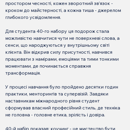
простором чесності, кожен зворотний зв’язок - 
кроком до майстерності, а кожна тиша - джерелом 
глибокого усвідомлення.
Для студента 40-го набору ця подорож стала 
можливістю навчитися чути не поверхневі слова, а 
сенси, що народжуються у внутрішньому світі 
клієнта. Він відкрив силу присутності, навчився 
працювати з намірами, емоціями та тими тонкими 
моментами, де починається справжня 
трансформація.
У процесі навчання було пройдено десятки годин 
практики, менторингів та супервізій. Завдяки 
наставникам міжнародного рівня студент 
сформував власний професійний стиль, де техніка 
не головна - головне етика, зрілість і довіра.
40-й набір показав: коучинг - це мистецтво бути 