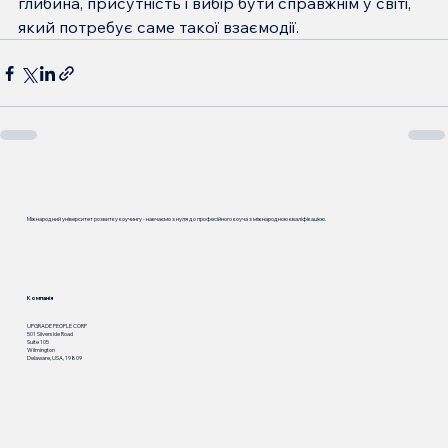
глибина, присутність і вибір бути справжнім у світі, 
який потребує саме такої взаємодії.
Міжнародний університет розвитку коучингу - навчаємо з нуля до професійного коуча з міжнародною кваліфікацією.
Компанія
UPGRADE PEOPLE CORP
501 Silverside Road
Suite 105
Wilmington
Delaware, USA, 19809