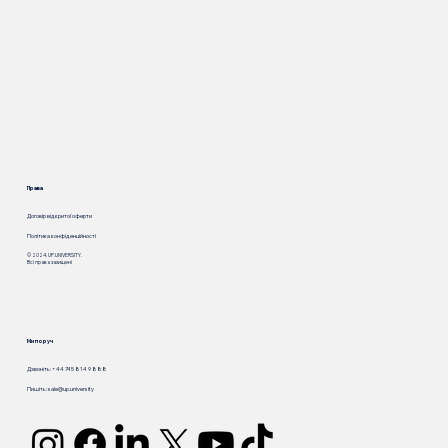
Права
Договір відкритої оферти
Політика конфіденційності
© 2024. UP.UNIVERSITY.
Всі права захищені
Ми поруч
Дзвоніть: +44 745 814 9 888
Пишіть:
sale@up.university