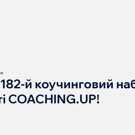
хв
 182-й коучинговий наб
ті COACHING.UP!