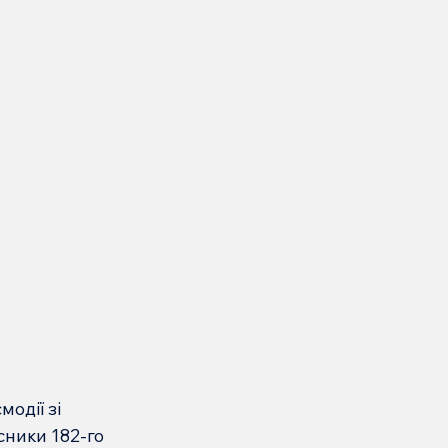
одії зі 
сники 182-го 