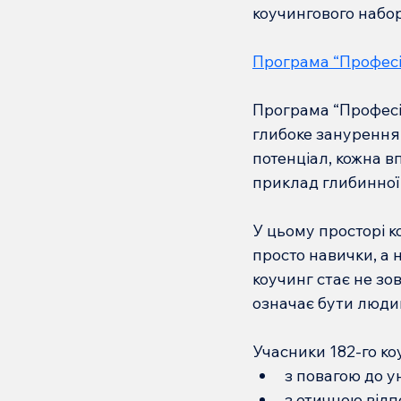
коучингового набор
Програма “Професі
Програма “Професій
глибоке занурення 
потенціал, кожна в
приклад глибинної 
У цьому просторі к
просто навички, а 
коучинг стає не зо
означає бути людин
Учасники 182-го ко
з повагою до у
з етичною відп