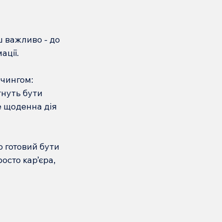
ш важливо - до 
ації.
учингом:
гнуть бути 
е щоденна дія 
о готовий бути 
осто кар’єра, 