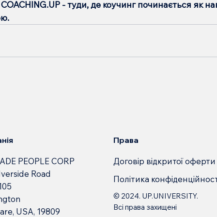
COACHING.UP - туди, де коучинг починається як нав
ю. 
Права
нія
Договір відкритої оферти
ADE PEOPLE CORP
lverside Road
Політика конфіденційност
 105
© 2024. UP.UNIVERSITY.
ngton
Всі права захищені
are, USA, 19809