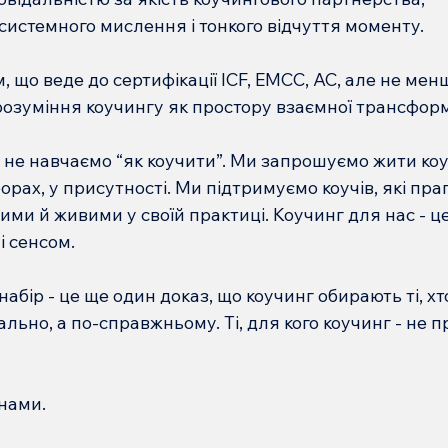
 системного мислення і тонкого відчуття моменту.
 що веде до сертифікації ICF, EMCC, AC, але не мен
 розуміння коучингу як простору взаємної трансформ
не навчаємо “як коучити”. Ми запрошуємо жити ко
борах, у присутності. Ми підтримуємо коучів, які пра
ми й живими у своїй практиці. Коучинг для нас - ц
і сенсом.
абір - це ще один доказ, що коучинг обирають ті, хт
ьно, а по-справжньому. Ті, для кого коучинг - не пр
 нами.