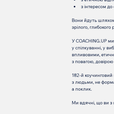
з інтересом до
Вони йдуть шляхом,
зрілого, глибокого
У COACHING.UP ми 
у спілкуванні, у ви
впливовими, етични
з повагою, довірою 
182-й коучинговий н
з людьми, не формал
а поклик.
Ми вдячні, що ви з