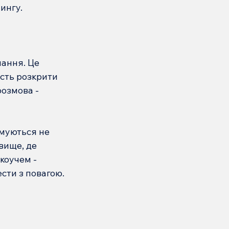
чингу.
ання. Це 
ість розкрити 
озмова - 
рмуються не 
вище, де 
коучем - 
ести з повагою.