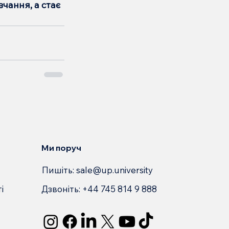
чання, а стає 
Ми поруч
Пишіть:
sale@up.university
Дзвоніть: +44 745 814 9 888
і