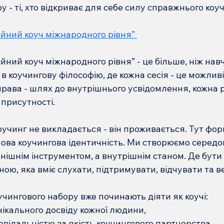
у - ті, хто відкриває для себе силу справжнього коу
йний коуч міжнародного рівня” 
ний коуч міжнародного рівня” - це більше, ніж навч
в коучингову філософію, де кожна сесія - це можлив
права - шлях до внутрішнього усвідомлення, кожна р
присутності.
оучинг не викладається - він проживається. Тут фо
нова коучингова ідентичність. Ми створюємо середо
внішнім інструментом, а внутрішнім станом. Де бути 
ою, яка вміє слухати, підтримувати, відчувати та в
учингового набору вже починають діяти як коучі:
нікального досвіду кожної людини,
овідальністю за якість коучингового партнерства,