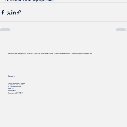
Міжнародний університет розвитку коучингу - навчаємо з нуля до професійного коуча з міжнародною кваліфікацією.
Компанія
UPGRADE PEOPLE CORP
501 Silverside Road
Suite 105
Wilmington
Delaware, USA, 19809