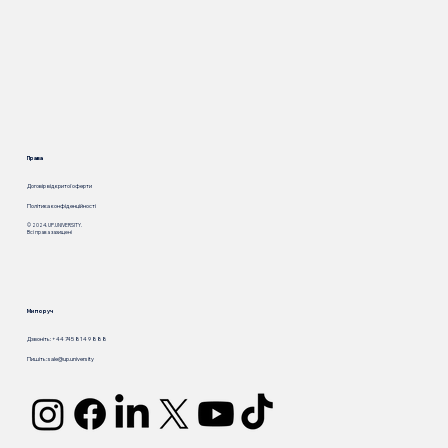
Права
Договір відкритої оферти
Політика конфіденційності
© 2024. UP.UNIVERSITY.
Всі права захищені
Ми поруч
Дзвоніть: +44 745 814 9 888
Пишіть:
sale@up.university