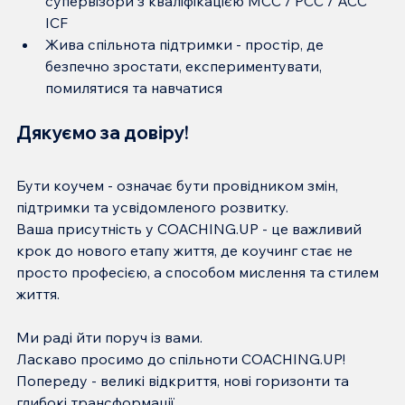
супервізори з кваліфікацією MCC / PCC / ACC 
ICF
Жива спільнота підтримки - простір, де 
безпечно зростати, експериментувати, 
помилятися та навчатися
Дякуємо за довіру!
Бути коучем - означає бути провідником змін, 
підтримки та усвідомленого розвитку.
Ваша присутність у COACHING.UP - це важливий 
крок до нового етапу життя, де коучинг стає не 
просто професією, а способом мислення та стилем 
життя.
Ми раді йти поруч із вами.
Ласкаво просимо до спільноти COACHING.UP!
Попереду - великі відкриття, нові горизонти та 
глибокі трансформації.