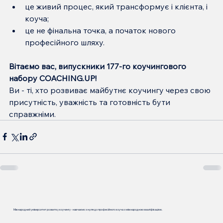
це живий процес, який трансформує і клієнта, і 
коуча;
це не фінальна точка, а початок нового 
професійного шляху.
Вітаємо вас, випускники 177-го коучингового 
набору COACHING.UP!
Ви - ті, хто розвиває майбутнє коучингу через свою 
присутність, уважність та готовність бути 
справжніми.
Міжнародний університет розвитку коучингу - навчаємо з нуля до професійного коуча з міжнародною кваліфікацією.