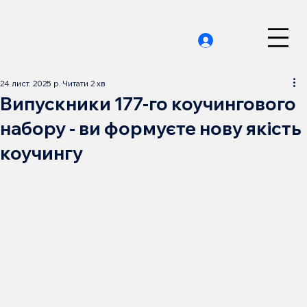
24 лист. 2025 р.
Читати 2 хв
Випускники 177-го коучингового
набору - ви формуєте нову якість
коучингу