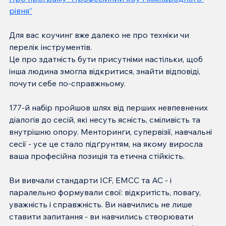
рівня”
Для вас коучинг вже далеко не про техніки чи 
перелік інструментів.
Це про здатність бути присутніми настільки, щоб 
інша людина змогла відкритися, знайти відповіді, 
почути себе по-справжньому.
177-й набір пройшов шлях від перших невпевнених 
діалогів до сесій, які несуть ясність, сміливість та 
внутрішню опору. Менторинги, супервізії, навчальні 
сесії - усе це стало підґрунтям, на якому виросла 
ваша професійна позиція та етична стійкість.
Ви вивчали стандарти ICF, EMCC та AC - і 
паралельно формували свої: відкритість, повагу, 
уважність і справжність. Ви навчились не лише 
ставити запитання - ви навчились створювати 