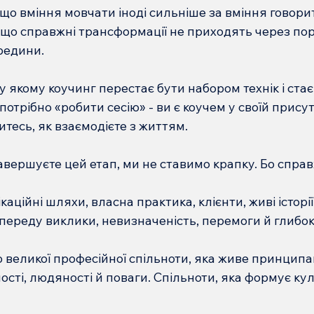
 що вміння мовчати іноді сильніше за вміння говорит
 що справжні трансформації не приходять через пор
редини.
 якому коучинг перестає бути набором технік і стає
потрібно «робити сесію» - ви є коучем у своїй присутн
итесь, як взаємодієте з життям.
завершуєте цей етап, ми не ставимо крапку. Бо спра
аційні шляхи, власна практика, клієнти, живі історії
ереду виклики, невизначеність, перемоги й глибокі 
 великої професійної спільноти, яка живе принципа
ості, людяності й поваги. Спільноти, яка формує кул