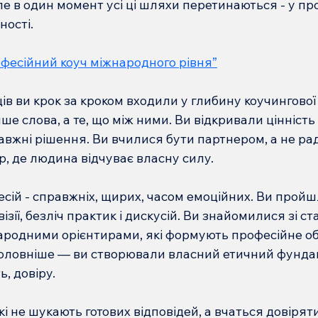
ле в один момент усі ці шляхи перетинаються - у про
ності.
фесійний коуч міжнародного рівня”
ів ви крок за кроком входили у глибину коучингової 
е слова, а те, що між ними. Ви відкривали цінність 
вжні рішення. Ви вчилися бути партнером, а не рад
, де людина відчуває власну силу.
есій - справжніх, щирих, часом емоційних. Ви пройш
зії, безліч практик і дискусій. Ви знайомилися зі ст
народними орієнтирами, які формують професійне о
головніше — ви створювали власний етичний фундам
ь, довіру.
кі не шукають готових відповідей, а вчаться довірят