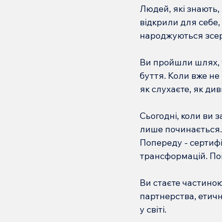
Людей, які знають,
відкрили для себе,
народжуються зсе
Ви пройшли шлях, у
буття. Коли вже не 
як слухаєте, як див
Сьогодні, коли ви 
лише починається.
Попереду - сертифік
трансформацій. Поп
Ви стаєте частиною
партнерства, етичн
у світі.