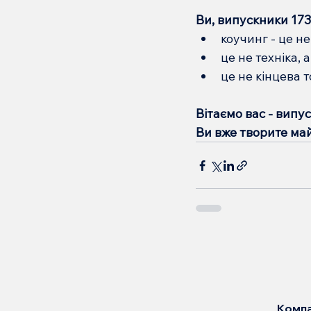
Ви, випускники 173
коучинг - це не
це не техніка,
це не кінцева 
Вітаємо вас - випу
Ви вже творите май
Компа