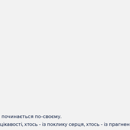
а починається по-своєму.
цікавості, хтось - із поклику серця, хтось - із прагн