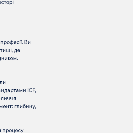
сторі 
професії. Ви 
тиші, де 
ником. 
ли 
андартами ICF, 
бличчя 
ент: глибину, 
и процесу. 