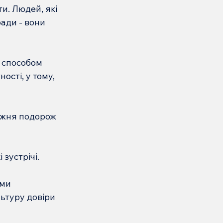
и. Людей, які 
ади - вони 
 способом 
ості, у тому, 
вжня подорож 
 
зустрічі.
ми 
ьтуру довіри 