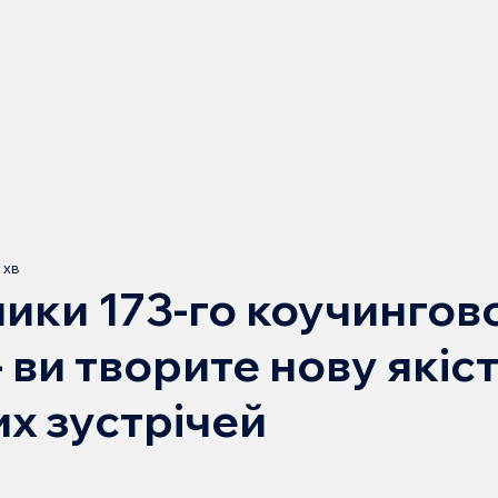
 хв
ики 173-го коучингов
 ви творите нову якіс
х зустрічей