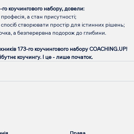
-го коучингового набору, довели:
 професія, а стан присутності;
 а спосіб створювати простір для істинних рішень;
точка, а безперервна подорож до глибини.
скників 173-го коучингового набору COACHING.UP!
бутнє коучингу. І це - лише початок.
Права
нія