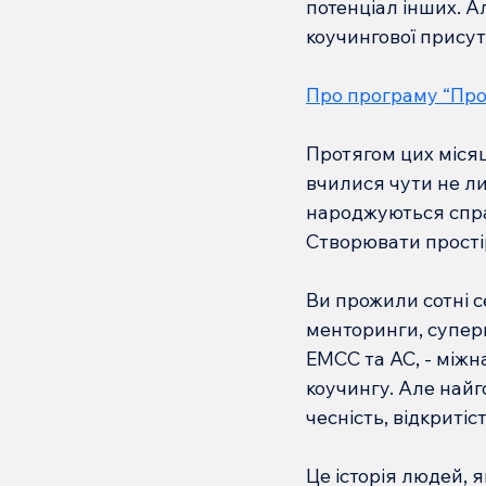
потенціал інших. А
коучингової присут
Про програму “Про
Протягом цих місяц
вчилися чути не лиш
народжуються спра
Створювати простір
Ви прожили сотні с
менторинги, суперві
EMCC та AC, - між
коучингу. Але най
чесність, відкритіст
Це історія людей, я