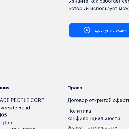
Узнайте, как работает 
который использует ме
Доступ к лекции
Права
ания
Договор открытой оферт
ADE PEOPLE CORP
lverside Road
Политика
 105
конфиденциальности
ngton
© 2024. UP.UNIVERSITY.