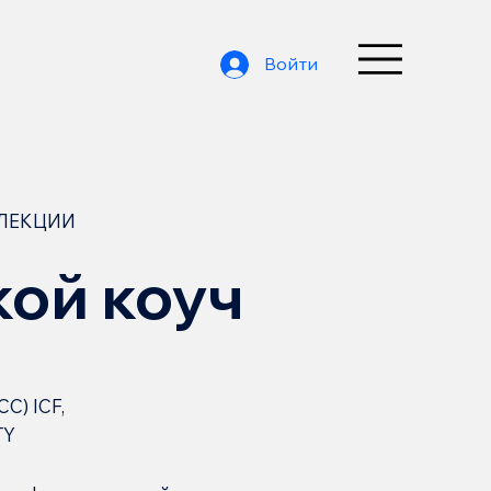
Войти
 ЛЕКЦИИ
кой коуч
CC) ICF,
TY