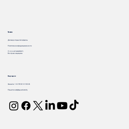
Права
Договор открытой оферты
Политика конфиденциальности
© 2024. UP.UNIVERSITY.
Все права защищены
Мы рядом
Звоните: +44 745 814 9 888
Пишите:
sale@up.university