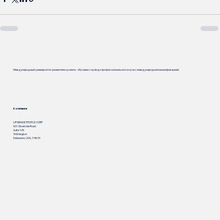
Международный университет развития коучинга - обучаем с нуля до профессионального коуча с международной квалификацией.
Компания
UPGRADE PEOPLE CORP
501 Silverside Road
Suite 105
Wilmington
Delaware, USA, 19809