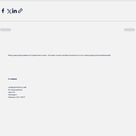
Международный университет развития коучинга - обучаем с нуля до профессионального коуча с международной квалификацией.
Компания
UPGRADE PEOPLE CORP
501 Silverside Road
Suite 105
Wilmington
Delaware, USA, 19809