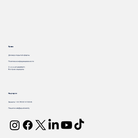
Права
Договор открытой оферты
Политика конфиденциальности
© 2024. UP.UNIVERSITY.
Все права защищены
Мы рядом
Звоните: +44 745 814 9 888
Пишите:
sale@up.university