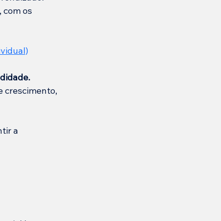
, com os 
ividual)
didade.
e crescimento, 
ir a 