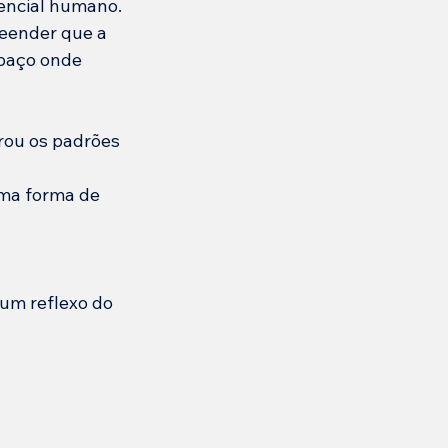
encial humano.
eender que a 
paço onde 
rou os padrões 
uma forma de 
um reflexo do 