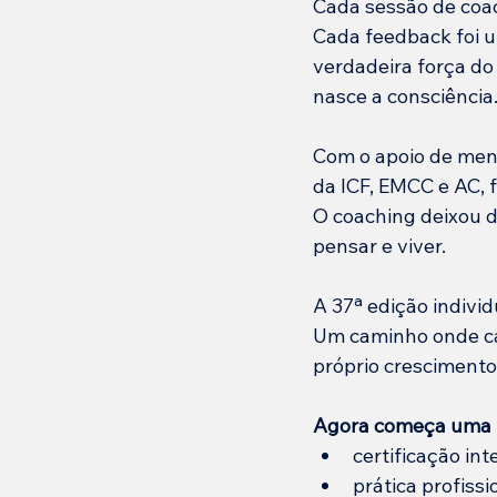
Cada sessão de coa
Cada feedback foi u
verdadeira força do
nasce a consciência
Com o apoio de ment
da ICF, EMCC e AC, 
O coaching deixou d
pensar e viver.
A 37ª edição individ
Um caminho onde cad
próprio cresciment
Agora começa uma 
certificação int
prática profissi