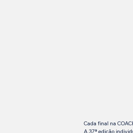
Cada final na COAC
A 37ª edição indivi