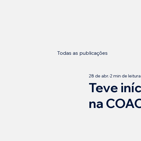
Todas as publicações
28 de abr.
2 min de leitura
Teve iní
na COA