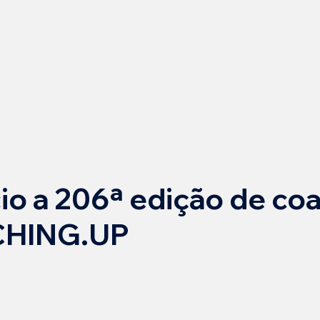
cio a 206ª edição de co
CHING.UP