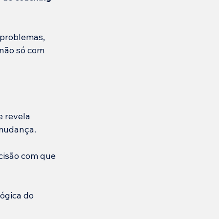
 problemas, 
não só com 
 revela 
 mudança.
cisão com que 
ógica do 