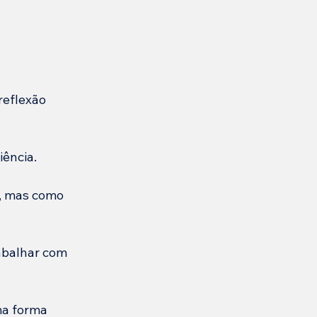
reflexão 
iência.
, mas como 
abalhar com 
ma forma 