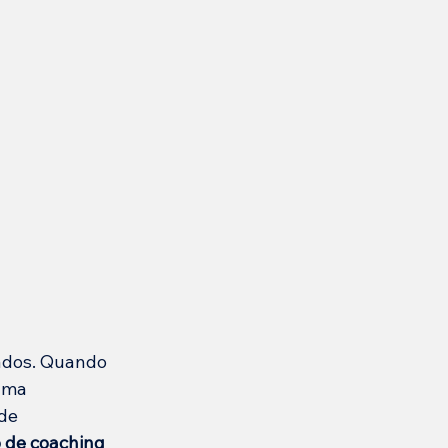
ados. Quando 
uma 
de 
o de coaching 