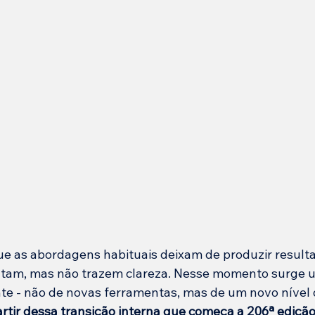
 as abordagens habituais deixam de produzir result
tam, mas não trazem clareza. Nesse momento surge 
te - não de novas ferramentas, mas de um novo nível 
artir dessa transição interna que começa a 206ª ediçã