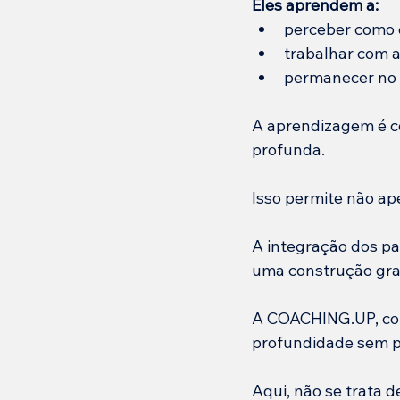
Eles aprendem a:
perceber como 
trabalhar com a
permanecer no 
A aprendizagem é co
profunda.
Isso permite não ap
A integração dos p
uma construção grad
A COACHING.UP, com
profundidade sem p
Aqui, não se trata 