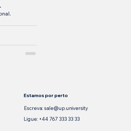
.
onal.
Estamos por perto
Escreva:
sale@up.university
Ligue: +44 767 333 33 33