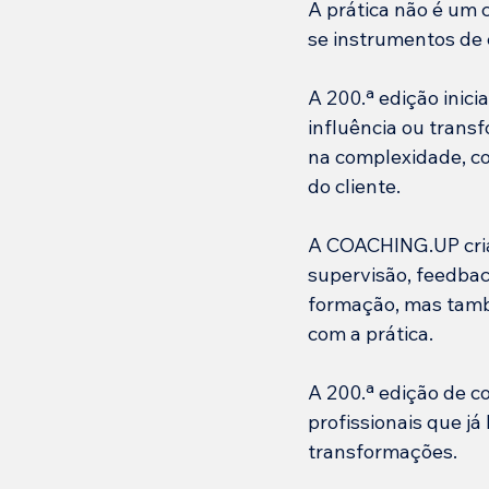
A prática não é um
se instrumentos de 
A 200.ª edição inic
influência ou trans
na complexidade, con
do cliente.
A COACHING.UP cria 
supervisão, feedba
formação, mas tamb
com a prática.
A 200.ª edição de c
profissionais que já
transformações.