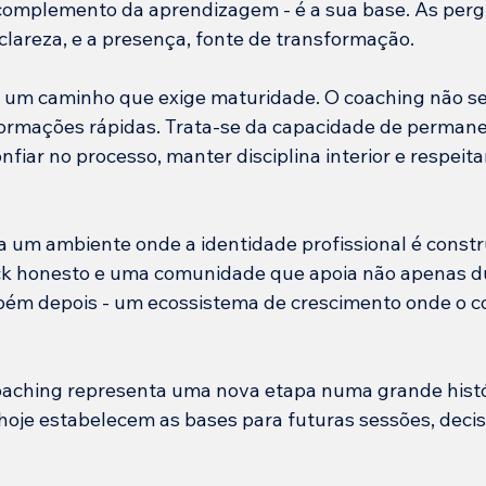
 complemento da aprendizagem - é a sua base. As per
clareza, e a presença, fonte de transformação.
ia um caminho que exige maturidade. O coaching não se
formações rápidas. Trata-se da capacidade de permane
fiar no processo, manter disciplina interior e respeit
um ambiente onde a identidade profissional é constru
ck honesto e uma comunidade que apoia não apenas du
ém depois - um ecossistema de crescimento onde o co
oaching representa uma nova etapa numa grande histó
 hoje estabelecem as bases para futuras sessões, decis