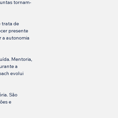
guntas tornam-
 trata de 
cer presente 
ar a autonomia 
ída. Mentoria, 
rante a 
ach evolui 
ria. São 
ões e 