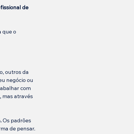
issional de 
 que o 
o, outros da 
eu negócio ou 
rabalhar com 
, mas através 
. 
Os padrões 
rma de pensar. 