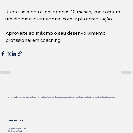
Junte-se a nós e, em apenas 10 meses, você obterá 
um diploma internacional com tripla acreditação.
Aproveite ao máximo o seu desenvolvimento 
profissional em coaching!
Universidade Internacional para o Desenvolvimento do Coaching - formamos desde o início até coaches profissionais com qualificações internacionais.
Filial no Reino Unido
UPGRADE PEOPLE CORP
501 Silverside Road