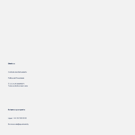
Direitos
Contrato de oferta aberto
Política de Privacidade
© 2024. UP.UNIVERSITY.
Todos os direitos reservados
Estamos por perto
Ligue: +44 767 333 33 33
Escreva:
sale@up.university