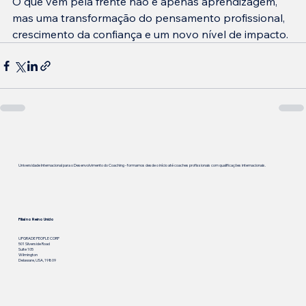
O que vem pela frente não é apenas aprendizagem, 
mas uma transformação do pensamento profissional, 
crescimento da confiança e um novo nível de impacto.
Universidade Internacional para o Desenvolvimento do Coaching - formamos desde o início até coaches profissionais com qualificações internacionais.
Filial no Reino Unido
UPGRADE PEOPLE CORP
501 Silverside Road
Suite 105
Wilmington
Delaware, USA, 19809