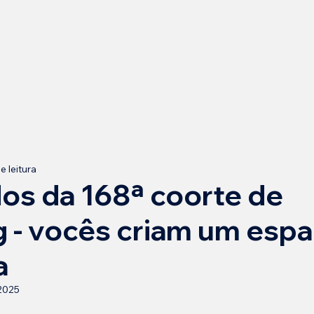
e leitura
os da 168ª coorte de
 - vocês criam um esp
a
 2025