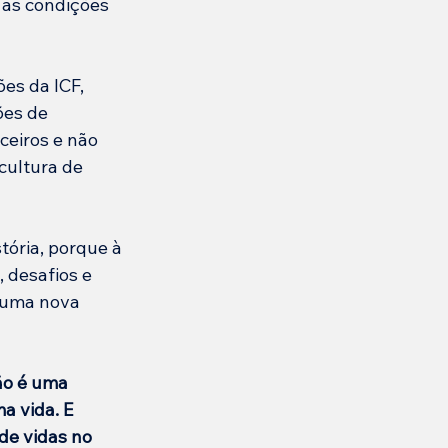
 as condições 
es da ICF, 
ões de 
eiros e não 
cultura de 
tória, porque à 
 desafios e 
 uma nova 
ão é uma 
 vida. E 
de vidas no 