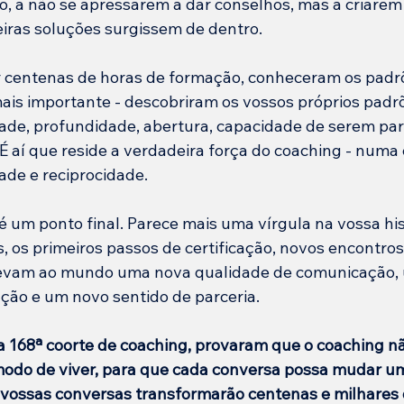
io, a não se apressarem a dar conselhos, mas a criarem
iras soluções surgissem de dentro.
 centenas de horas de formação, conheceram os padrõ
is importante - descobriram os vossos próprios padr
ade, profundidade, abertura, capacidade de serem parc
É aí que reside a verdadeira força do coaching - numa 
de e reciprocidade.
é um ponto final. Parece mais uma vírgula na vossa his
s, os primeiros passos de certificação, novos encontros,
levam ao mundo uma nova qualidade de comunicação,
ção e um novo sentido de parceria.
 168ª coorte de coaching, provaram que o coaching n
odo de viver, para que cada conversa possa mudar uma
vossas conversas transformarão centenas e milhares 