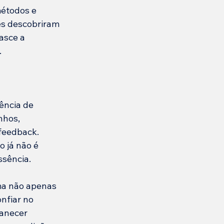
métodos e 
ês descobriram 
asce a 
.
ência de 
nhos, 
feedback. 
 já não é 
ssência.
ma não apenas 
fiar no 
anecer 