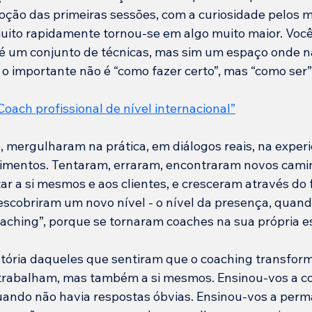
oção das primeiras sessões, com a curiosidade pelos 
uito rapidamente tornou-se em algo muito maior. Voc
é um conjunto de técnicas, mas sim um espaço onde n
 o importante não é “como fazer certo”, mas “como ser”
oach profissional de nível internacional”
 mergulharam na prática, em diálogos reais, na experi
rimentos. Tentaram, erraram, encontraram novos cami
r a si mesmos e aos clientes, e cresceram através do 
scobriram um novo nível - o nível da presença, quando
oaching”, porque se tornaram coaches na sua própria e
istória daqueles que sentiram que o coaching transfor
rabalham, mas também a si mesmos. Ensinou-vos a con
ando não havia respostas óbvias. Ensinou-vos a perm