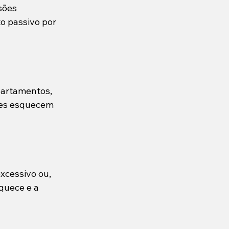
sões 
o passivo por 
partamentos, 
pes esquecem 
xcessivo ou, 
quece e a 