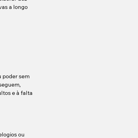
vas a longo 
u poder sem 
 seguem, 
tos e à falta 
logios ou 