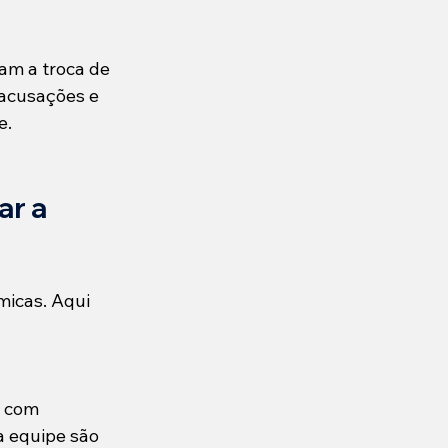
am a troca de 
 acusações e 
e.
r a 
micas. Aqui 
 com 
a equipe são 