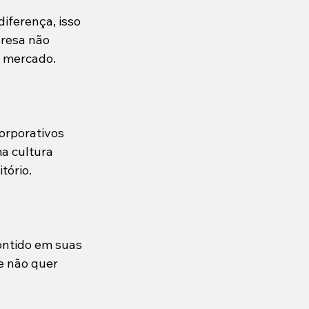
iferença, isso 
presa não 
o mercado.
orporativos 
a cultura 
tório.
ontido em suas 
e não quer 