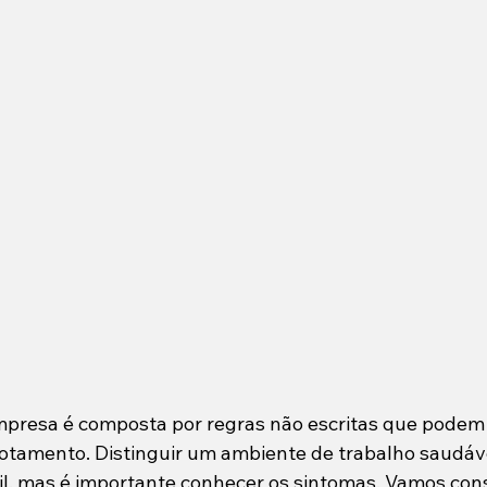
presa é composta por regras não escritas que podem 
otamento. Distinguir um ambiente de trabalho saudáv
ícil, mas é importante conhecer os sintomas. Vamos con