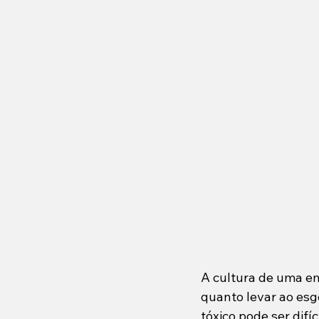
A cultura de uma em
quanto levar ao esg
tóxico pode ser dif