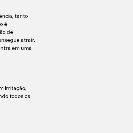
ncia, tanto 
o é 
ão de 
nsegue atrair. 
 entra em uma 
 irritação, 
ndo todos os 