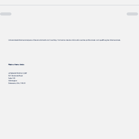
Universidade Internacional para o Desenvolvimento do Coaching - formamos desde o início até coaches profissionais com qualificações internacionais.
Filial no Reino Unido
UPGRADE PEOPLE CORP
501 Silverside Road
Suite 105
Wilmington
Delaware, USA, 19809