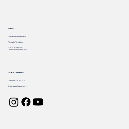
Direitos
Contrato de oferta aberto
Política de Privacidade
© 2024. UP.UNIVERSITY.
Todos os direitos reservados
Estamos por perto
Ligue: +44 767 333 33 33
Escreva:
sale@up.university