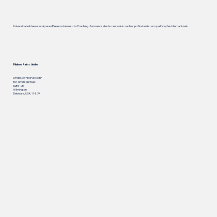
Universidade Internacional para o Desenvolvimento do Coaching - formamos desde o início até coaches profissionais com qualificações internacionais.
Filial no Reino Unido
UPGRADE PEOPLE CORP
501 Silverside Road
Suite 105
Wilmington
Delaware, USA, 19809