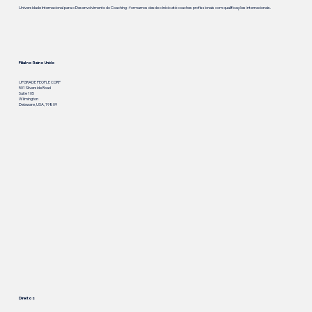
Universidade Internacional para o Desenvolvimento do Coaching - formamos desde o início até coaches profissionais com qualificações internacionais.
Filial no Reino Unido
UPGRADE PEOPLE CORP
501 Silverside Road
Suite 105
Wilmington
Delaware, USA, 19809
Direitos