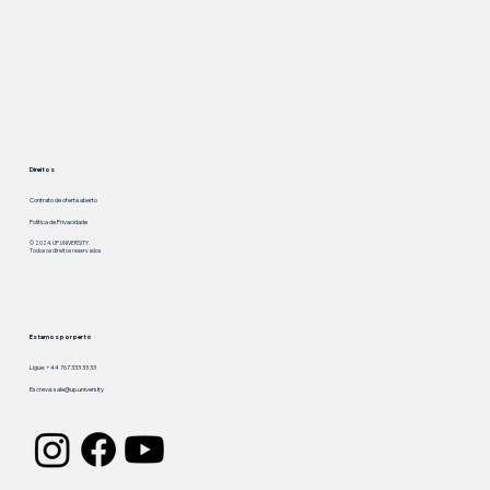
Direitos
Contrato de oferta aberto
Política de Privacidade
© 2024. UP.UNIVERSITY.
Todos os direitos reservados
Estamos por perto
Ligue: +44 767 333 33 33
Escreva:
sale@up.university