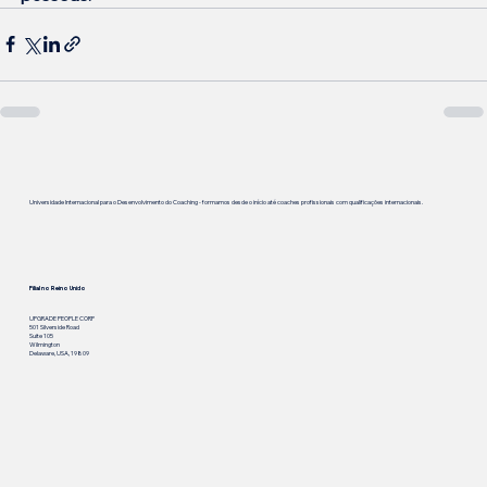
Universidade Internacional para o Desenvolvimento do Coaching - formamos desde o início até coaches profissionais com qualificações internacionais.
Filial no Reino Unido
UPGRADE PEOPLE CORP
501 Silverside Road
Suite 105
Wilmington
Delaware, USA, 19809