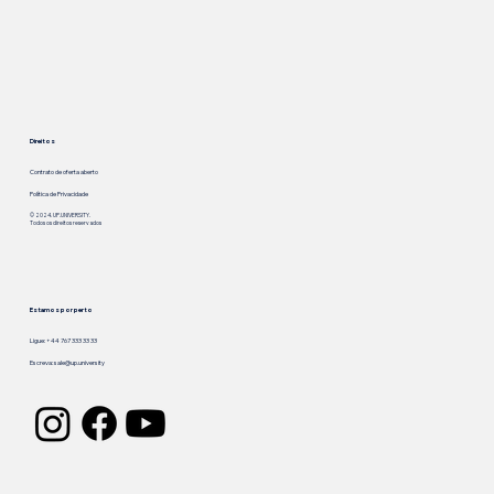
Direitos
Contrato de oferta aberto
Política de Privacidade
© 2024. UP.UNIVERSITY.
Todos os direitos reservados
Estamos por perto
Ligue: +44 767 333 33 33
Escreva:
sale@up.university