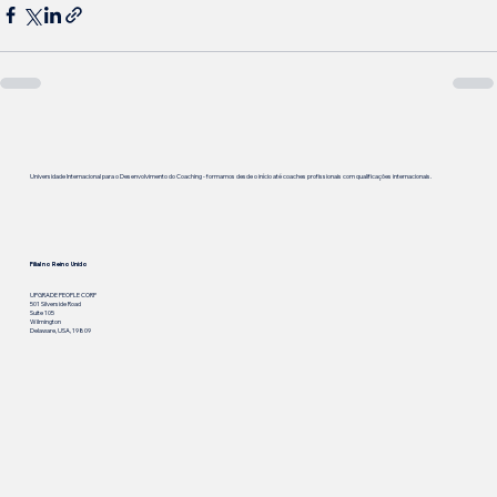
Universidade Internacional para o Desenvolvimento do Coaching - formamos desde o início até coaches profissionais com qualificações internacionais.
Filial no Reino Unido
UPGRADE PEOPLE CORP
501 Silverside Road
Suite 105
Wilmington
Delaware, USA, 19809