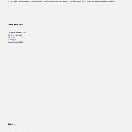
Universidade Internacional para o Desenvolvimento do Coaching - formamos desde o início até coaches profissionais com qualificações internacionais.
Filial no Reino Unido
UPGRADE PEOPLE CORP
501 Silverside Road
Suite 105
Wilmington
Delaware, USA, 19809
Direitos