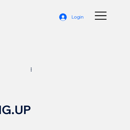
Login
ING.UP