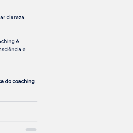
r clareza, 
ching é 
sciência e 
ça do coaching 