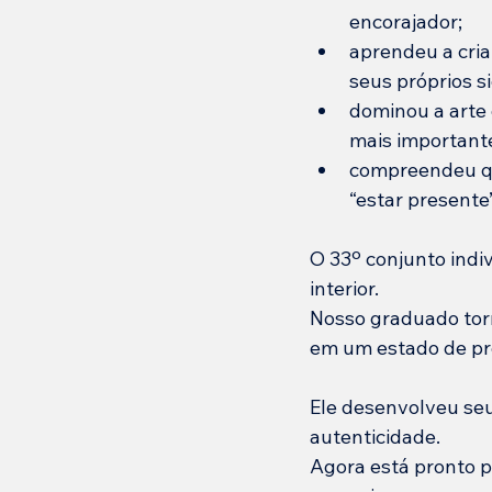
encorajador;
aprendeu a cria
seus próprios si
dominou a arte 
mais important
compreendeu que
“estar presente”
O 33º conjunto indi
interior.
Nosso graduado tor
em um estado de pre
Ele desenvolveu seu 
autenticidade.
Agora está pronto p