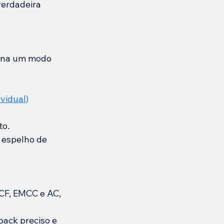
verdadeira 
orna um modo 
ividual)
to.
 espelho de 
CF, EMCC e AC, 
ack preciso e 