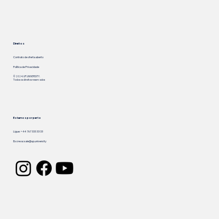
Direitos
Contrato de oferta aberto
Política de Privacidade
© 2024. UP.UNIVERSITY.
Todos os direitos reservados
Estamos por perto
Ligue: +44 767 333 33 33
Escreva:
sale@up.university