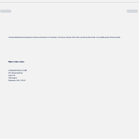
Universidade Internacional para o Desenvolvimento do Coaching - formamos desde o início até coaches profissionais com qualificações internacionais.
Filial no Reino Unido
UPGRADE PEOPLE CORP
501 Silverside Road
Suite 105
Wilmington
Delaware, USA, 19809