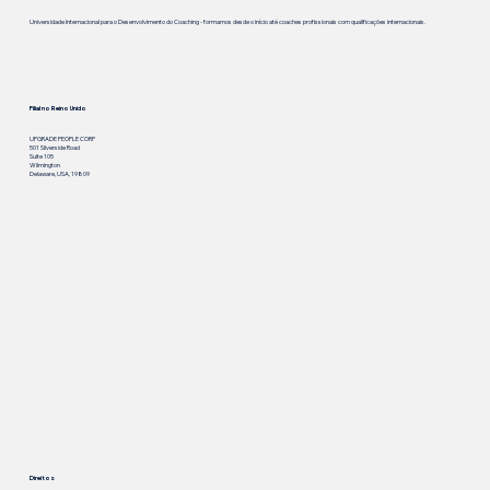
Universidade Internacional para o Desenvolvimento do Coaching - formamos desde o início até coaches profissionais com qualificações internacionais.
Filial no Reino Unido
UPGRADE PEOPLE CORP
501 Silverside Road
Suite 105
Wilmington
Delaware, USA, 19809
Direitos