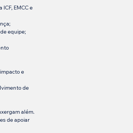
a ICF, EMCC e 
nça;
 de equipe;
nto 
 impacto e 
lvimento de 
enxergam além.
s de apoiar 