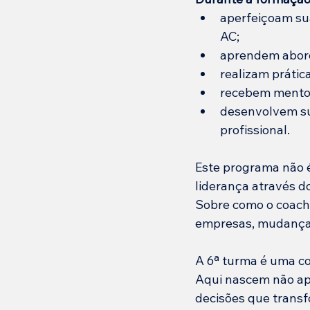
aperfeiçoam su
AC;
aprendem abord
realizam prática
recebem mentori
desenvolvem su
profissional.
Este programa não é
liderança através 
Sobre como o coach
empresas, mudanças
A 6ª turma é uma c
Aqui nascem não ap
decisões que transf