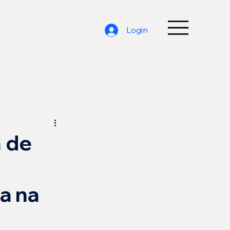
Login
 de
da na