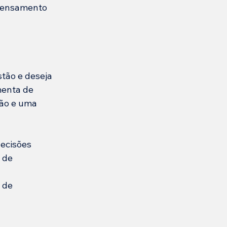
 pensamento 
tão e deseja 
menta de 
ção e uma 
ecisões 
 de 
 de 