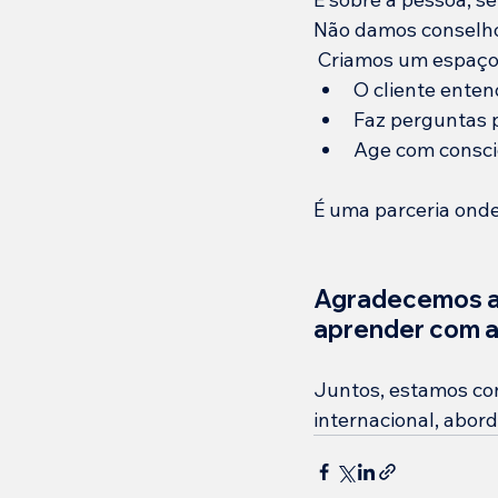
Não damos conselho
 Criamos um espaço
O cliente enten
Faz perguntas 
Age com consciê
É uma parceria onde
Agradecemos a 
aprender com 
Juntos, estamos co
internacional, abor