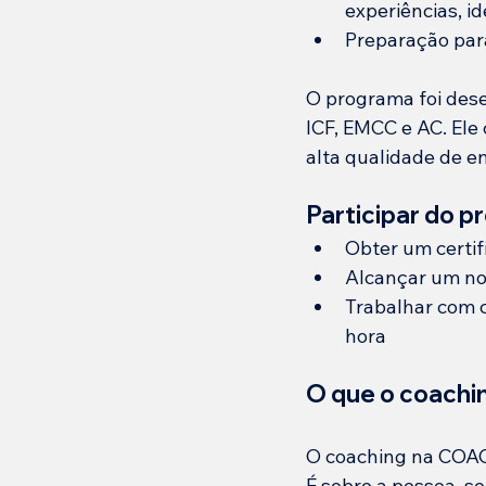
experiências, id
Preparação para
O programa foi dese
ICF, EMCC e AC. Ele
alta qualidade de en
Participar do 
Obter um certif
Alcançar um nov
Trabalhar com c
hora
O que o coachin
O coaching na COAC
É sobre a pessoa, se