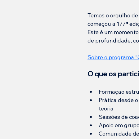
Temos o orgulho de 
começou a 177ª ediç
Este é um momento 
de profundidade, co
Sobre o programa “C
O que os parti
Formação estrut
Prática desde o
teoria
Sessões de coac
Apoio em grupo 
Comunidade de 